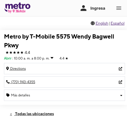
English
|
Español
Metro by T-Mobile 5575 Wendy Bagwell
Pkwy
★★★★★
4.4
Abrir
:
10:00 a. m. a 8:00 p. m.
4.4
★
Directions
(770) 943-4355
Más detalles
Abrir
Viernes:
10:00 a. m. a 8:00 p. m.
Todas las ubicaciones
Sábado:
10:00 a. m. a 8:00 p. m.
Domingo:
12:00 p. m. a 5:00 p. m.