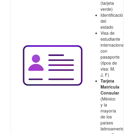
(tarjeta
verde)
Identificación
del
estado
Visa de
estudiante
internacional
con
pasaporte
(tipos de
visa: M,
J, F)
Tarjeta
Matricula
Consular
(México
y la
mayoría
de los
países
latinoamericanos,