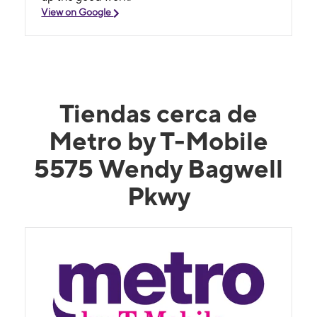
coming to Hiram from Dallas with any
View on Google
problems I have with my phone or to purchase
a new phone for now on. Thank You for caring
!!!
Tiendas cerca de
Metro by T-Mobile
5575 Wendy Bagwell
Pkwy