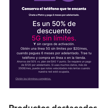
Es un 50% de
descuento
5G sin límites.
Y
sin cargos de activación.
Obtén una línea 5G sin límites por $20/mes,
cuando pagues 6 meses por adelantado. Trae tu
teléfono y compra en línea o en la tienda.
Ahorros del 50% vs. plan del $40 Y punto. Se requiere un pago
de $120 por adelantado. Si usas muchos datos, más de
35GB/mes, puede que notes velocidades más lentas cuando
nuestra red esté ocupada.
Obtén los términos completos.
Productos destacados