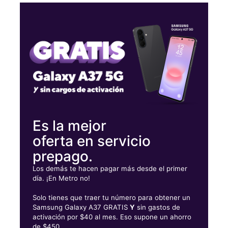
Lunes:
10:00 a. m. a 8:00 p. m.
Martes:
10:00 a. m. a 8:00 p. m.
Miérc:
10:00 a. m. a 8:00 p. m.
Jueves:
10:00 a. m. a 8:00 p. m.
5575 Wendy Bagwell Pkwy Ste 205 Hiram, GA 30141
Es la mejor
oferta en servicio
prepago.
Los demás te hacen pagar más desde el primer
día. ¡En Metro no!
Solo tienes que traer tu número para obtener un
Samsung Galaxy A37 GRATIS
Y
sin gastos de
activación por $40 al mes. Eso supone un ahorro
de $450.