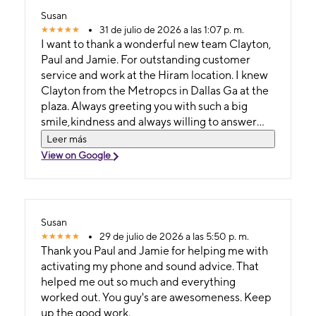
Susan
31 de julio de 2026 a las 1:07 p. m.
I want to thank a wonderful new team Clayton,
Paul and Jamie. For outstanding customer
service and work at the Hiram location. I knew
Clayton from the Metropcs in Dallas Ga at the
plaza. Always greeting you with such a big
smile,kindness and always willing to answer
questions or help you out. He truly is a leader
Leer más
and I was so happy to see that he was giving his
View on Google
own store as a new Manager. He deserves it
with his character: kindness, hard
working,honesty,loyalty, technology skills,
people skills and great customer service. I
Susan
could go on and on about him. They couldn't
29 de julio de 2026 a las 5:50 p. m.
ask for a better person for that position to
Thank you Paul and Jamie for helping me with
show people that he care. He is Awesome!!! I
activating my phone and sound advice. That
want to thank Paul and Jamie for helping me
helped me out so much and everything
and giving me with a problem I had. You guy's
worked out. You guy's are awesomeness. Keep
rock with your customer service skills. I will be
up the good work.