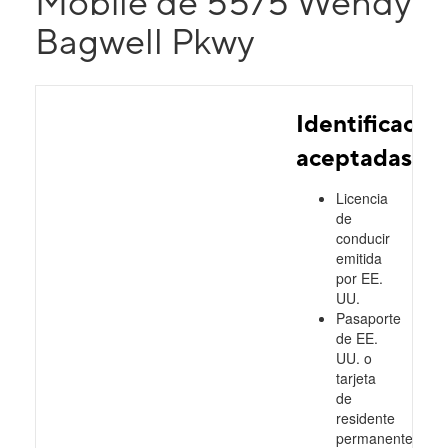
Mobile de 5575 Wendy
Bagwell Pkwy
Identificacio
aceptadas
Licencia
de
conducir
emitida
por EE.
UU.
Pasaporte
de EE.
UU. o
tarjeta
de
residente
permanente