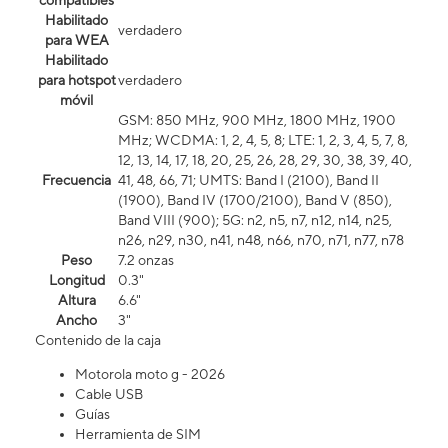
compatibles
Habilitado
verdadero
para WEA
Habilitado
para hotspot
verdadero
móvil
GSM: 850 MHz, 900 MHz, 1800 MHz, 1900
MHz; WCDMA: 1, 2, 4, 5, 8; LTE: 1, 2, 3, 4, 5, 7, 8,
12, 13, 14, 17, 18, 20, 25, 26, 28, 29, 30, 38, 39, 40,
Frecuencia
41, 48, 66, 71; UMTS: Band I (2100), Band II
(1900), Band IV (1700/2100), Band V (850),
Band VIII (900); 5G: n2, n5, n7, n12, n14, n25,
n26, n29, n30, n41, n48, n66, n70, n71, n77, n78
Peso
7.2 onzas
Longitud
0.3"
Altura
6.6"
Ancho
3"
Contenido de la caja
Motorola moto g - 2026
Cable USB
Guías
Herramienta de SIM