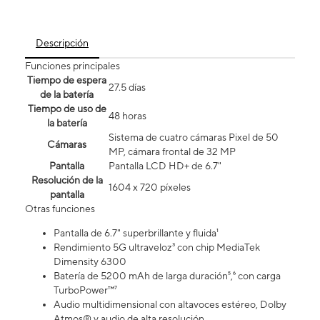
Descripción
Funciones principales
Tiempo de espera
27.5 días
de la batería
Tiempo de uso de
48 horas
la batería
Sistema de cuatro cámaras Pixel de 50
Cámaras
MP, cámara frontal de 32 MP
Pantalla
Pantalla LCD HD+ de 6.7"
Resolución de la
1604 x 720 píxeles
pantalla
Otras funciones
Pantalla de 6.7" superbrillante y fluida¹
Rendimiento 5G ultraveloz³ con chip MediaTek
Dimensity 6300
Batería de 5200 mAh de larga duración⁵,⁶ con carga
TurboPower™⁷
Audio multidimensional con altavoces estéreo, Dolby
Atmos® y audio de alta resolución