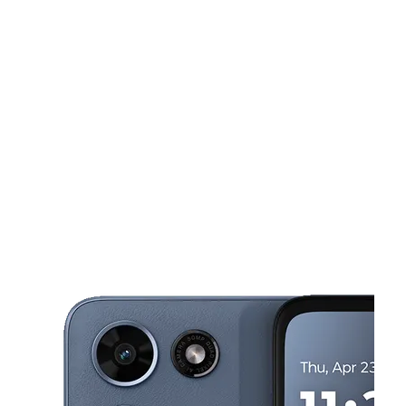
Sábado:
10:00 a. m. a 7:00 p. m.
Domingo:
11:00 a. m. a 4:00 p. m.
Lunes:
10:00 a. m. a 7:00 p. m.
This carousel shows one large product image at a time. Use the Pre
Martes:
10:00 a. m. a 7:00 p. m.
Miérc:
10:00 a. m. a 7:00 p. m.
820 E 200th St Euclid, OH 44119