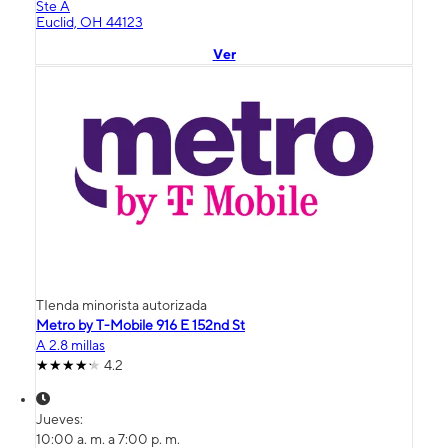
Ste A
Euclid, OH 44123
Ver
TIenda minorista autorizada
Metro by T-Mobile 916 E 152nd St
A 2.8 millas
4.2
Jueves:
10:00 a. m. a 7:00 p. m.