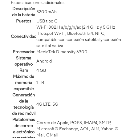
Especificaciones adicionales
Descripción
5200mAh
de la batería
Puertos
USB tipo C
Wi-Fi 802.11 a/b/g/n/ac |2.4 GHz y 5 GHz
|Hotspot Wi-Fi, Bluetooth 5.4, NFC,
Conectividad
compatible con conexión satelital y conexión
satelital nativa
Procesador
MediaTek Dimensity 6300
Sistema
Android
operativo
Ram
4 GB
Máximo de
memoria
1 TB
expansible
Generación
de la
4G LTE, 5G
tecnología
de red móvil
Plataformas
Correo de Apple, POP3, IMAP4, SMTP,
de correo
Microsoft® Exchange, AOL, AIM, Yahoo!®
electrónico
Mail, GMail