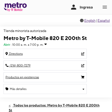
English
|
Español
TIenda minorista autorizada
Metro by T-Mobile 820 E 200th St
Abrir
:
10:00 a. m. a 7:00 p. m.
Directions
(216) 800-7279
Productos en existencias
Más detalles
Abrir
Jueves:
10:00 a. m. a 7:00 p. m.
Todos los productos: Metro by T-Mobile 820 E 200th
Viernes:
10:00 a. m. a 7:00 p. m.
St