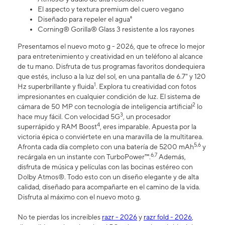
El aspecto y textura premium del cuero vegano
Diseñado para repeler el agua⁸
Corning® Gorilla® Glass 3 resistente a los rayones
Presentamos el nuevo moto g - 2026, que te ofrece lo mejor
para entretenimiento y creatividad en un teléfono al alcance
de tu mano. Disfruta de tus programas favoritos dondequiera
que estés, incluso a la luz del sol, en una pantalla de 6.7" y 120
1
Hz superbrillante y fluida
. Explora tu creatividad con fotos
impresionantes en cualquier condición de luz. El sistema de
2
cámara de 50 MP con tecnología de inteligencia artificial
lo
3
hace muy fácil. Con velocidad 5G
, un procesador
4
superrápido y RAM Boost
, eres imparable. Apuesta por la
victoria épica o conviértete en una maravilla de la multitarea.
5,6
Afronta cada día completo con una batería de 5200 mAh
y
6,7
recárgala en un instante con TurboPower™.
Además,
disfruta de música y películas con las bocinas estéreo con
Dolby Atmos®. Todo esto con un diseño elegante y de alta
calidad, diseñado para acompañarte en el camino de la vida.
Disfruta al máximo con el nuevo moto g.
No te pierdas los increíbles
razr - 2026
y
razr fold - 2026
,