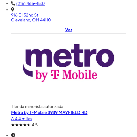
(216) 465-4537
916 E 152nd St
Cleveland, OH 44110
Ver
TIenda minorista autorizada
Metro by T-Mobile 3939 MAYFIELD RD
A 4.4 millas
4.5