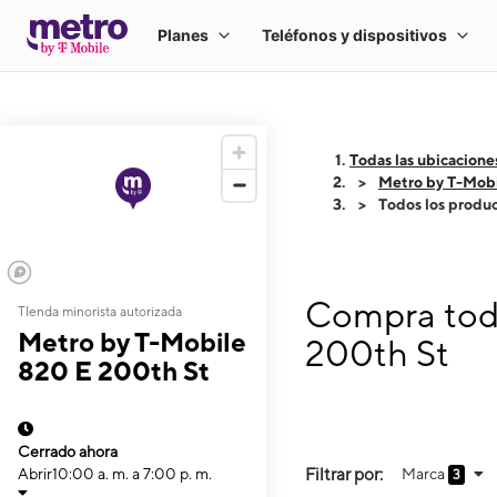
Todas las ubicacione
Metro by T-Mobi
Todos los produ
Compra todo
TIenda minorista autorizada
Metro by T-Mobile
200th St
820 E 200th St
Cerrado ahora
Filtrar por:
Marca
Abrir
10:00 a. m. a 7:00 p. m.
3