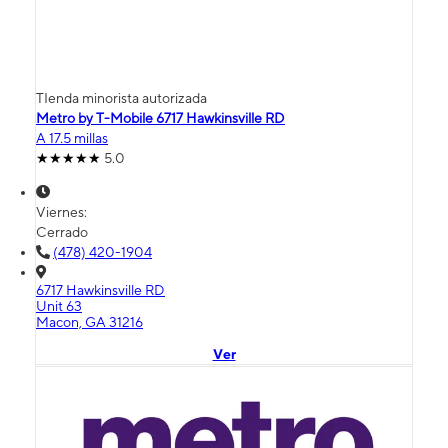
TIenda minorista autorizada
Metro by T-Mobile 6717 Hawkinsville RD
A 17.5 millas
5.0
Viernes:
Cerrado
(478) 420-1904
6717 Hawkinsville RD
Unit 63
Macon, GA 31216
Ver