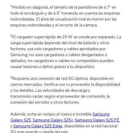
1
Medido en diagonal, el tamaño de la pantalla es de 6.7" en
todo el rectángulo y de 6.5" tomando en cuenta las esquinas
redondeadas. El área de visualización real es menor por las
esquinas redondeadas y el recorte de la cámara.
2
El cargador superrápido de 25 W se vende por separado. La
carga superrápida depende del nivel de batería y otros
factores; usa solo cargadores y cables aprobados por
Samsung; no uses cargadores o cables desgastados o
dañados; los cargadores o cables no compatibles pueden
causar lesiones o daños graves a tu dispositivo.
3
Requiere una conexión de red 5G óptima, disponible en
ciertos mercados. Verifica con tu proveedor la disponibilidad
y los detalles. Las velocidades de descarga y
transmisión varían según el proveedor de contenido, la
conexión del servidor y otros factores.
Además, echa un vistazo al nuevo e increíble
Samsung
Galaxy S25
,
Samsung Galaxy S25+
,
Samsung Galaxy S25 FE
,
y
Samsung Galaxy S25 Edge
, disponibles en la red nacional
5G más grande y rápida del país.