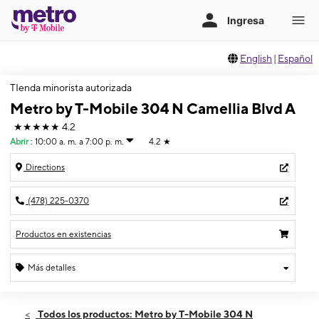
English
|
Español
TIenda minorista autorizada
Metro by T-Mobile 304 N Camellia Blvd A
★★★★★
4.2
Abrir
:
10:00 a. m. a 7:00 p. m.
4.2
★
Directions
(478) 225-0370
Productos en existencias
Más detalles
Abrir
Viernes:
10:00 a. m. a 7:00 p. m.
Todos los productos: Metro by T-Mobile 304 N