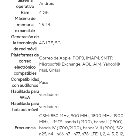
Sistema
Android
operativo
Ram
4 GB
Máximo de
memoria
1.5 TB
expansible
Generación de
la tecnología
4G LTE, 5G
de red móvil
Plataformas de
Correo de Apple, POP3, IMAP4, SMTP,
correo
Microsoft® Exchange, AOL, AIM, Yahoo!®
electrónico
Mail, GMail
compatibles
Compatibilidad
Pase
con audífonos
Habilitado para
verdadero
WEA
Habilitado para
verdadero
hotspot móvil
GSM: 850 MHz, 900 MHz, 1800 MHz, 1900
MHz; UMTS: banda I (2100), banda II (1900),
Frecuencia
banda IV (1700/2100), banda VIII (900); 5G:
n25, n41, n66, n71, n77, n78; LTE: 1, 2, 4, 5, 7, 12,