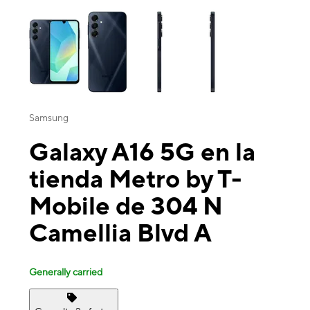
This carousel contains a column of small thumbnails. Selecting a thu
Samsung
Galaxy A16 5G en la
tienda Metro by T-
Mobile de 304 N
Camellia Blvd A
Generally carried