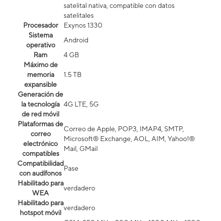
satelital nativa, compatible con datos
satelitales
Procesador
Exynos 1330
Sistema
Android
operativo
Ram
4 GB
Máximo de
memoria
1.5 TB
expansible
Generación de
la tecnología
4G LTE, 5G
de red móvil
Plataformas de
Correo de Apple, POP3, IMAP4, SMTP,
correo
Microsoft® Exchange, AOL, AIM, Yahoo!®
electrónico
Mail, GMail
compatibles
Compatibilidad
Pase
con audífonos
Habilitado para
verdadero
WEA
Habilitado para
verdadero
hotspot móvil