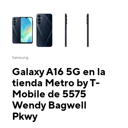
This carousel contains a column of small thumbnails. Selecting a thu
Samsung
Galaxy A16 5G en la
tienda Metro by T-
Mobile de 5575
Wendy Bagwell
Pkwy