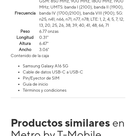
GSM: 850 MHz, 900 MHz, 1800 MHz, 1900
MHz; UMTS: banda I (2100), banda II (1900),
Frecuencia
banda IV (1700/2100), banda VIII (900); 5G:
n25, n41, n66, n71, n77, n78; LTE: 1, 2, 4, 5, 7, 12,
13, 20, 25, 26, 38, 39, 40, 41, 48, 66, 71
Peso
6.77 onzas
Longitud
0.31"
Altura
6.47"
Ancho
3.06"
Contenido de la caja
Samsung Galaxy A16 5G
Cable de datos USB-C a USB-C
Pin/Eyector de SIM
Guía de inicio
Términos y condiciones
Productos similares
en
Metro by T-Mobile