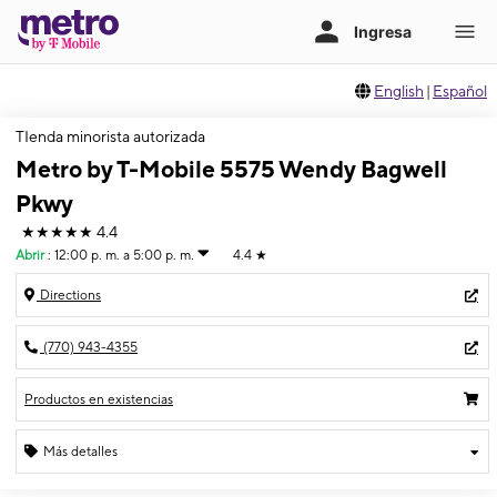
English
|
Español
TIenda minorista autorizada
Metro by T-Mobile 5575 Wendy Bagwell
Pkwy
★★★★★
4.4
Abrir
:
12:00 p. m. a 5:00 p. m.
4.4
★
Directions
(770) 943-4355
Productos en existencias
Más detalles