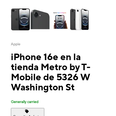
This carousel contains a column of small thumbnails. Selecting a thu
Apple
iPhone 16e en la
tienda Metro by T-
Mobile de 5326 W
Washington St
Generally carried