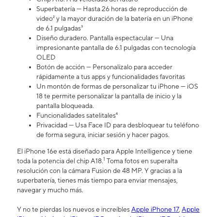
Superbatería — Hasta 26 horas de reproducción de
video² y la mayor duración de la batería en un iPhone
de 6.1 pulgadas³
Diseño duradero. Pantalla espectacular — Una
impresionante pantalla de 6.1 pulgadas con tecnología
OLED
Botón de acción — Personalízalo para acceder
rápidamente a tus apps y funcionalidades favoritas
Un montón de formas de personalizar tu iPhone — iOS
18 te permite personalizar la pantalla de inicio y la
pantalla bloqueada.
Funcionalidades satelitales⁴
Privacidad — Usa Face ID para desbloquear tu teléfono
de forma segura, iniciar sesión y hacer pagos.
El iPhone 16e está diseñado para Apple Intelligence y tiene
1
toda la potencia del chip A18.
Toma fotos en superalta
resolución con la cámara Fusion de 48 MP. Y gracias a la
superbatería, tienes más tiempo para enviar mensajes,
navegar y mucho más.
Y no te pierdas los nuevos e increíbles
Apple iPhone 17
,
Apple