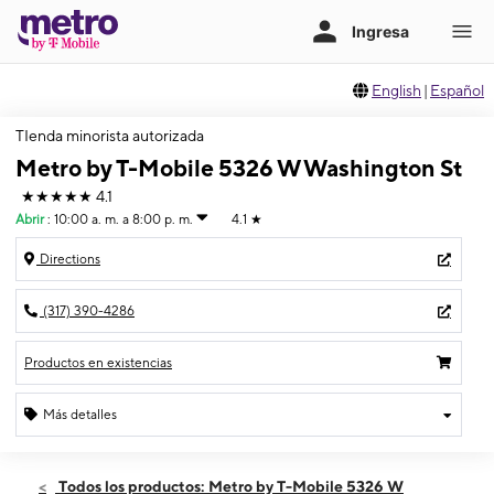
English
|
Español
TIenda minorista autorizada
Metro by T-Mobile 5326 W Washington St
★★★★★
4.1
Abrir
:
10:00 a. m. a 8:00 p. m.
4.1
★
Directions
(317) 390-4286
Productos en existencias
Más detalles
Abrir
Viernes:
10:00 a. m. a 8:00 p. m.
Todos los productos: Metro by T-Mobile 5326 W