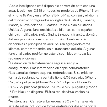
1
Apple Intelligence está disponible en versión beta con una
actualización de iOS 18 en todos los modelos de iPhone 16, en
el iPhone 15 Pro y en el iPhone15 Pro Max, con Siri y el idioma
del dispositivo configurados en inglés de Australia, Canadá,
Irlanda, Nueva Zelanda, Sudáfrica, Reino Unido o Estados
Unidos. Algunas funcionalidades e idiomas, como español,
chino (simplificado), inglés (India, Singapur), francés, alemán,
italiano, japonés, coreano y portugués (Brasil), estarán
disponibles a principios de abril. Se irán agregando otros
idiomas, como vietnamita, en el transcurso del año. Algunas
funcionalidades podrían no estar disponibles en todas las
regiones o idiomas.
2
La duración de la batería varía según el uso y la
configuración. Más información en apple.com/batteries.
3
Las pantallas tienen esquinas redondeadas. Si se mide en
forma de rectángulo, la pantalla tiene 6.06 pulgadas (iPhone
16e), 6.12 pulgadas (iPhone 16), 6.69 pulgadas (iPhone 16
Plus), 6.27 pulgadas (iPhone 16 Pro), o 6.86 pulgadas (iPhone
16 Pro Max) en diagonal. El área real de visualización es
menor.
4
Asistencia en Carretera, Emergencia SOS y Mensajes vía
satélite están incluidos de forma gratuita por dos años con la