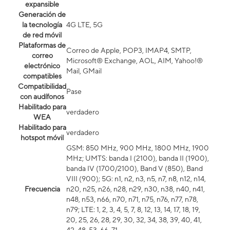
expansible
Generación de
la tecnología
4G LTE, 5G
de red móvil
Plataformas de
Correo de Apple, POP3, IMAP4, SMTP,
correo
Microsoft® Exchange, AOL, AIM, Yahoo!®
electrónico
Mail, GMail
compatibles
Compatibilidad
Pase
con audífonos
Habilitado para
verdadero
WEA
Habilitado para
verdadero
hotspot móvil
GSM: 850 MHz, 900 MHz, 1800 MHz, 1900
MHz; UMTS: banda I (2100), banda II (1900),
banda IV (1700/2100), Band V (850), Band
VIII (900); 5G: n1, n2, n3, n5, n7, n8, n12, n14,
Frecuencia
n20, n25, n26, n28, n29, n30, n38, n40, n41,
n48, n53, n66, n70, n71, n75, n76, n77, n78,
n79; LTE: 1, 2, 3, 4, 5, 7, 8, 12, 13, 14, 17, 18, 19,
20, 25, 26, 28, 29, 30, 32, 34, 38, 39, 40, 41,