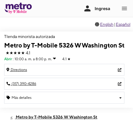
English
|
Español
TIenda minorista autorizada
Metro by T-Mobile 5326 W Washington St
★★★★★
4.1
Abrir
:
10:00 a. m. a 8:00 p. m.
4.1
★
Directions
(317) 390-4286
Más detalles
Abrir
Viernes:
10:00 a. m. a 8:00 p. m.
Metro by T-Mobile 5326 W Washington St
Sábado:
10:00 a. m. a 8:00 p. m.
Domingo:
11:00 a. m. a 5:00 p. m.