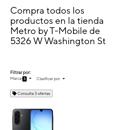
Lunes:
10:00 a. m. a 8:00 p. m.
Martes:
10:00 a. m. a 8:00 p. m.
Compra todos los
Miérc:
10:00 a. m. a 8:00 p. m.
productos en la tienda
Jueves:
10:00 a. m. a 8:00 p. m.
Metro by T-Mobile de
5326 W Washington St Indianapolis, IN 46241
5326 W Washington St
Filtrar por:
Marca
Clasificar por
3
Consulta 3 ofertas