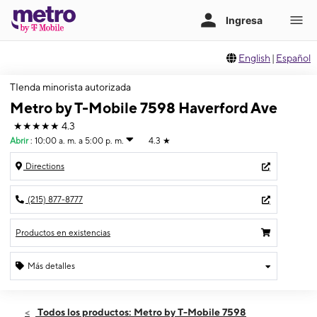
English
|
Español
TIenda minorista autorizada
Metro by T-Mobile 7598 Haverford Ave
★★★★★
4.3
Abrir
:
10:00 a. m. a 5:00 p. m.
4.3
★
Directions
(215) 877-8777
Productos en existencias
Más detalles
Abrir
Domingo:
10:00 a. m. a 5:00 p. m.
Todos los productos: Metro by T-Mobile 7598