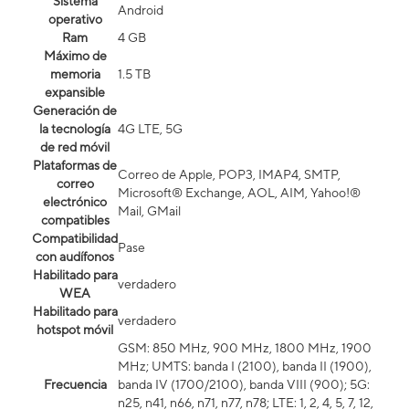
Sistema
Android
operativo
Ram
4 GB
Máximo de
memoria
1.5 TB
expansible
Generación de
la tecnología
4G LTE, 5G
de red móvil
Plataformas de
Correo de Apple, POP3, IMAP4, SMTP,
correo
Microsoft® Exchange, AOL, AIM, Yahoo!®
electrónico
Mail, GMail
compatibles
Compatibilidad
Pase
con audífonos
Habilitado para
verdadero
WEA
Habilitado para
verdadero
hotspot móvil
GSM: 850 MHz, 900 MHz, 1800 MHz, 1900
MHz; UMTS: banda I (2100), banda II (1900),
Frecuencia
banda IV (1700/2100), banda VIII (900); 5G:
n25, n41, n66, n71, n77, n78; LTE: 1, 2, 4, 5, 7, 12,