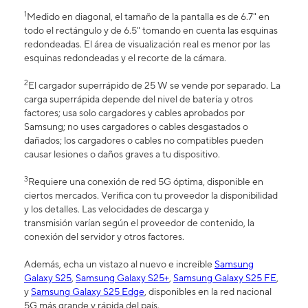
1
Medido en diagonal, el tamaño de la pantalla es de 6.7" en
todo el rectángulo y de 6.5" tomando en cuenta las esquinas
redondeadas. El área de visualización real es menor por las
esquinas redondeadas y el recorte de la cámara.
2
El cargador superrápido de 25 W se vende por separado. La
carga superrápida depende del nivel de batería y otros
factores; usa solo cargadores y cables aprobados por
Samsung; no uses cargadores o cables desgastados o
dañados; los cargadores o cables no compatibles pueden
causar lesiones o daños graves a tu dispositivo.
3
Requiere una conexión de red 5G óptima, disponible en
ciertos mercados. Verifica con tu proveedor la disponibilidad
y los detalles. Las velocidades de descarga y
transmisión varían según el proveedor de contenido, la
conexión del servidor y otros factores.
Además, echa un vistazo al nuevo e increíble
Samsung
Galaxy S25
,
Samsung Galaxy S25+
,
Samsung Galaxy S25 FE
,
y
Samsung Galaxy S25 Edge
, disponibles en la red nacional
5G más grande y rápida del país.