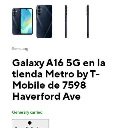
This carousel contains a column of small thumbnails. Selecting a thu
Samsung
Galaxy A16 5G en la
tienda Metro by T-
Mobile de 7598
Haverford Ave
Generally carried