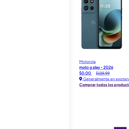
Motorola
moto g play - 2026
$0.00
$139.99
Generalmente en existen
Comprar todos los produc