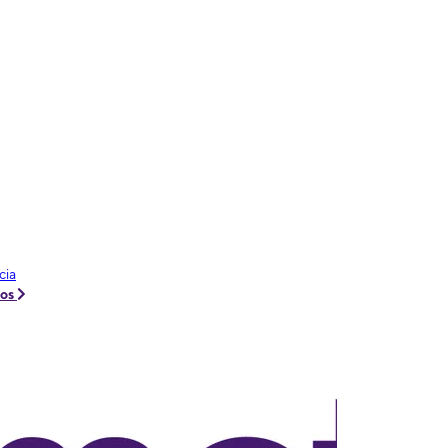
cia
tos