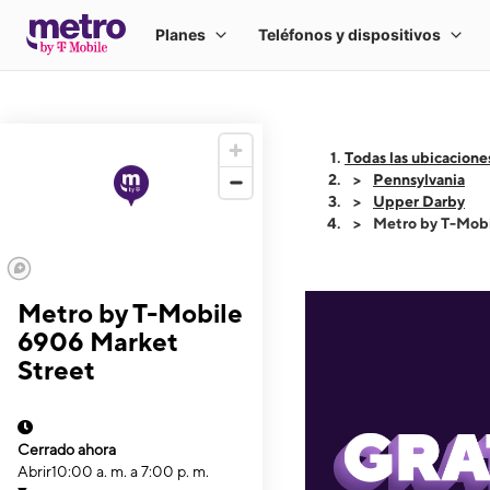
Todas las ubicacione
Pennsylvania
Upper Darby
Metro by T-Mobi
Metro by T-Mobile
6906 Market
Street
Cerrado ahora
Abrir
10:00 a. m. a 7:00 p. m.