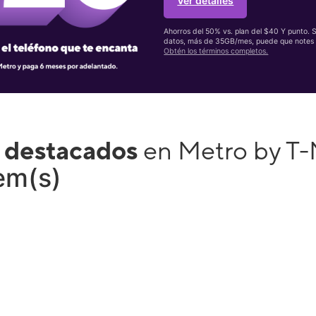
Ver detalles
Ahorros del 50% vs. plan del $40 Y punto. 
datos, más de 35GB/mes, puede que notes 
Obtén los términos completos.
 destacados
en Metro by T
tem(s)