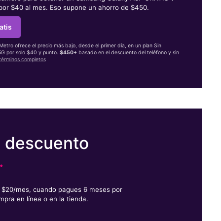
 por $40 al mes. Eso supone un ahorro de $450.
atis
 Metro ofrece el precio más bajo, desde el primer día, en un plan Sin
 5G por solo $40 y punto.
$450+
basado en el descuento del teléfono y sin
términos completos
e descuento
.
or $20/mes, cuando pagues 6 meses por
mpra en línea o en la tienda.