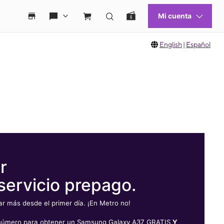
English
|
Español
r
servicio prepago.
 más desde el primer día. ¡En Metro no!
u número para obtener un Samsung Galaxy A37 GRATIS
Y