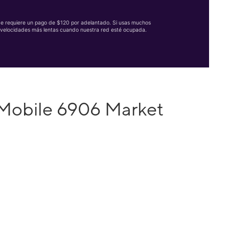
Se requiere un pago de $120 por adelantado. Si usas muchos
velocidades más lentas cuando nuestra red esté ocupada.
-Mobile 6906 Market