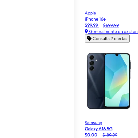
Apple
iPhone 16e
$99.99
$599.99
Generalmente en existen
Consulta 2 ofertas
Samsung
Galaxy A16 5G
$0.00
$189.99