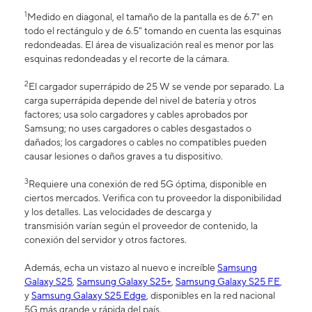
1
Medido en diagonal, el tamaño de la pantalla es de 6.7" en
todo el rectángulo y de 6.5" tomando en cuenta las esquinas
redondeadas. El área de visualización real es menor por las
esquinas redondeadas y el recorte de la cámara.
2
El cargador superrápido de 25 W se vende por separado. La
carga superrápida depende del nivel de batería y otros
factores; usa solo cargadores y cables aprobados por
Samsung; no uses cargadores o cables desgastados o
dañados; los cargadores o cables no compatibles pueden
causar lesiones o daños graves a tu dispositivo.
3
Requiere una conexión de red 5G óptima, disponible en
ciertos mercados. Verifica con tu proveedor la disponibilidad
y los detalles. Las velocidades de descarga y
transmisión varían según el proveedor de contenido, la
conexión del servidor y otros factores.
Además, echa un vistazo al nuevo e increíble
Samsung
Galaxy S25
,
Samsung Galaxy S25+
,
Samsung Galaxy S25 FE
,
y
Samsung Galaxy S25 Edge
, disponibles en la red nacional
5G más grande y rápida del país.