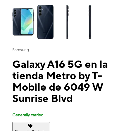
This carousel contains a column of small thumbnails. Selecting a thu
Samsung
Galaxy A16 5G en la
tienda Metro by T-
Mobile de 6049 W
Sunrise Blvd
Generally carried