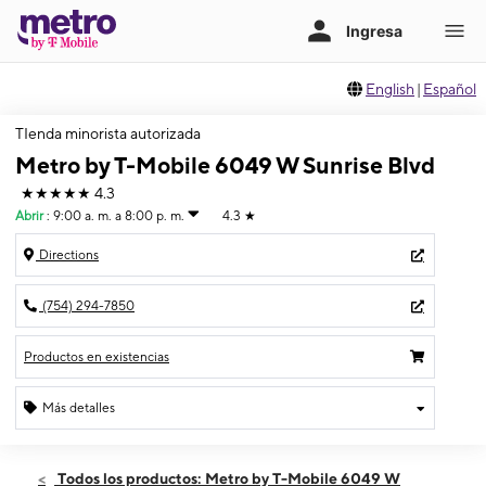
English
|
Español
TIenda minorista autorizada
Metro by T-Mobile 6049 W Sunrise Blvd
★★★★★
4.3
Abrir
:
9:00 a. m. a 8:00 p. m.
4.3
★
Directions
(754) 294-7850
Productos en existencias
Más detalles
Abrir
Sábado:
9:00 a. m. a 8:00 p. m.
Todos los productos: Metro by T-Mobile 6049 W