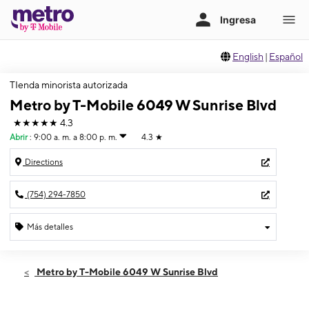
English
|
Español
TIenda minorista autorizada
Metro by T-Mobile 6049 W Sunrise Blvd
★★★★★
4.3
Abrir
:
9:00 a. m. a 8:00 p. m.
4.3
★
Directions
(754) 294-7850
Más detalles
Abrir
Sábado:
9:00 a. m. a 8:00 p. m.
Metro by T-Mobile 6049 W Sunrise Blvd
Domingo:
10:00 a. m. a 6:00 p. m.
Lunes:
9:00 a. m. a 8:00 p. m.