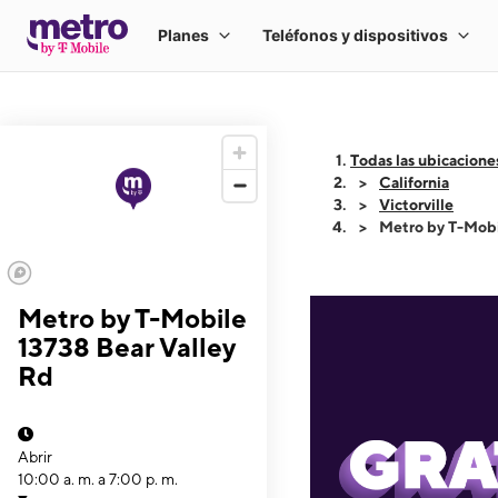
Todas las ubicacione
California
Victorville
Metro by T-Mobi
Metro by T-Mobile
13738 Bear Valley
Rd
Abrir
10:00 a. m. a 7:00 p. m.