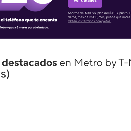
Ver detalles
Ahorros del 50% vs. plan del $40 Y punto. 
datos, más de 35GB/mes, puede que notes 
Obtén los términos completos.
 destacados
en Metro by T-
(s)