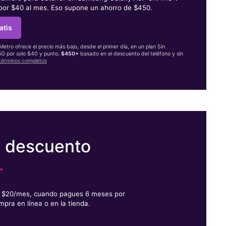
 por $40 al mes. Eso supone un ahorro de $450.
atis
 Metro ofrece el precio más bajo, desde el primer día, en un plan Sin
 5G por solo $40 y punto.
$450+
basado en el descuento del teléfono y sin
términos completos
e descuento
.
or $20/mes, cuando pagues 6 meses por
mpra en línea o en la tienda.