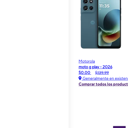
Motorola
moto g play - 2026
$0.00
$139.99
Generalmente en existen
Comprar todos los produc