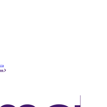
cia
tos