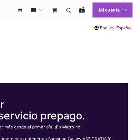
English
|
Español
r
servicio prepago.
 más desde el primer día. ¡En Metro no!
u número para obtener un Samsung Galaxy A37 GRATIS
Y