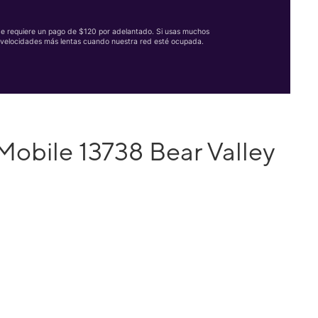
Se requiere un pago de $120 por adelantado. Si usas muchos
velocidades más lentas cuando nuestra red esté ocupada.
Mobile 13738 Bear Valley