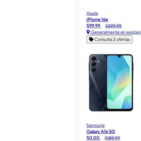
Apple
iPhone 16e
$99.99
$599.99
Generalmente en existen
Consulta 2 ofertas
Samsung
Galaxy A16 5G
$0.00
$189.99