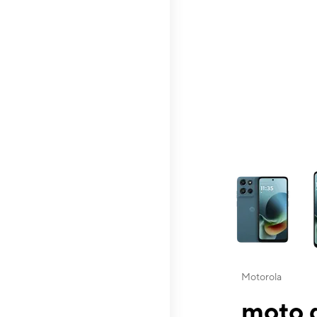
This carousel contai
Motorola
moto g