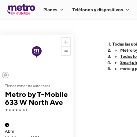
Todas las ub
Metro b
Todos lo
Smartph
moto g p
TIenda minorista autorizada
This carousel shows
Metro by T-Mobile
633 W North Ave
★★★★★
4.1
Abrir