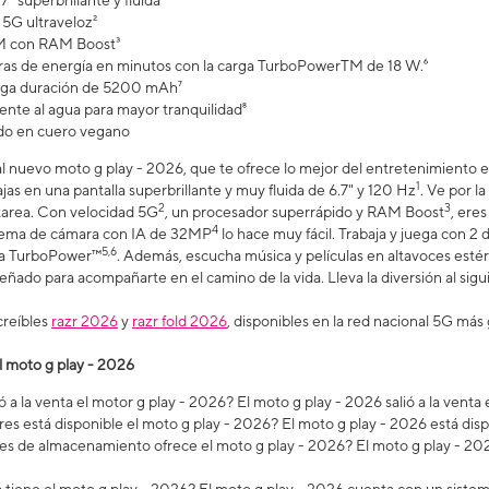
7" superbrillante y fluida
5G ultraveloz²
 con RAM Boost³
as de energía en minutos con la carga TurboPowerTM de 18 W.⁶
arga duración de 5200 mAh⁷
ente al agua para mayor tranquilidad⁸
do en cuero vegano
al nuevo moto g play - 2026, que te ofrece lo mejor del entretenimiento e
1
ajas en una pantalla superbrillante y muy fluida de 6.7" y 120 Hz
. Ve por l
2
3
itarea. Con velocidad 5G
, un procesador superrápido y RAM Boost
, ere
4
istema de cámara con IA de 32MP
lo hace muy fácil. Trabaja y juega con 2 dí
5,6
rga TurboPower™
. Además, escucha música y películas en altavoces est
iseñado para acompañarte en el camino de la vida. Lleva la diversión al sig
creíbles
razr 2026
y
razr fold 2026
, disponibles en la red nacional 5G más 
l moto g play - 2026
 a la venta el motor g play - 2026? El moto g play - 2026 salió a la vent
es está disponible el moto g play - 2026? El moto g play - 2026 está dis
s de almacenamiento ofrece el moto g play - 2026? El moto g play - 202