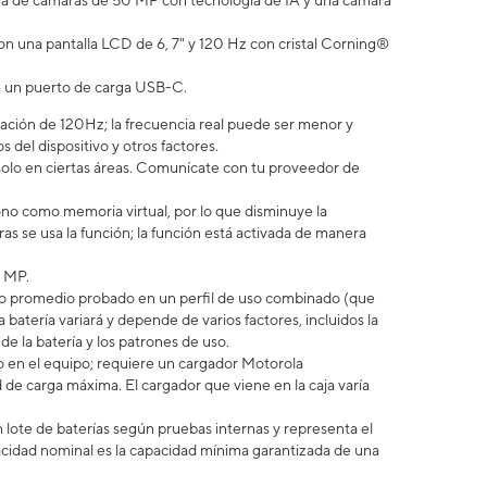
ma de cámaras de 50 MP con tecnología de IA y una cámara
on una pantalla LCD de 6, 7" y 120 Hz con cristal Corning®
ne un puerto de carga USB-C.
ación de 120Hz; la frecuencia real puede ser menor y
 del dispositivo y otros factores.
 solo en ciertas áreas. Comunícate con tu proveedor de
no como memoria virtual, por lo que disminuye la
 se usa la función; la función está activada de manera
8 MP.
uario promedio probado en un perfil de uso combinado (que
 batería variará y depende de varios factores, incluidos la
 de la batería y los patrones de uso.
en el equipo; requiere un cargador Motorola
e carga máxima. El cargador que viene en la caja varía
 lote de baterías según pruebas internas y representa el
idad nominal es la capacidad mínima garantizada de una