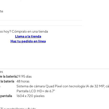
nte
po hoy? Cómpralo en una tienda
​​​​​​​Llama a la tienda
Haz tu pedido en línea
es
 la batería
29.95 días
la batería
48 horas
s
Sistema de cámara Quad Pixel con tecnología IA de 32 MP, c
Pantalla LCD HD+ de 6.7"
 pantalla
1604 x 720 píxeles