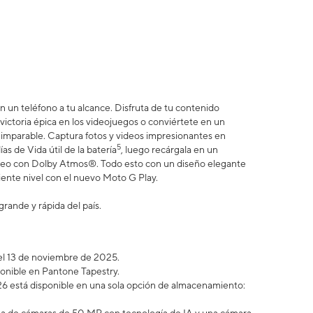
n un teléfono a tu alcance. Disfruta de tu contenido
a victoria épica en los videojuegos o conviértete en un
s imparable. Captura fotos y videos impresionantes en
5
as de Vida útil de la batería
, luego recárgala en un
éreo con Dolby Atmos®. Todo esto con un diseño elegante
uiente nivel con el nuevo Moto G Play.
grande y rápida del país.
a el 13 de noviembre de 2025.
ponible en Pantone Tapestry.
6 está disponible en una sola opción de almacenamiento: