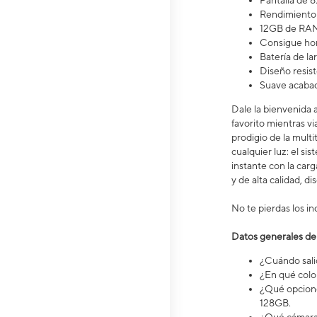
Pantalla de 6.
Rendimiento 
12GB de RAM
Consigue hor
Batería de l
Diseño resist
Suave acaba
Dale la bienvenida 
favorito mientras vi
prodigio de la mult
cualquier luz: el s
instante con la ca
y de alta calidad, d
No te pierdas los in
Datos generales de
¿Cuándo salió
¿En qué color
¿Qué opcione
128GB.