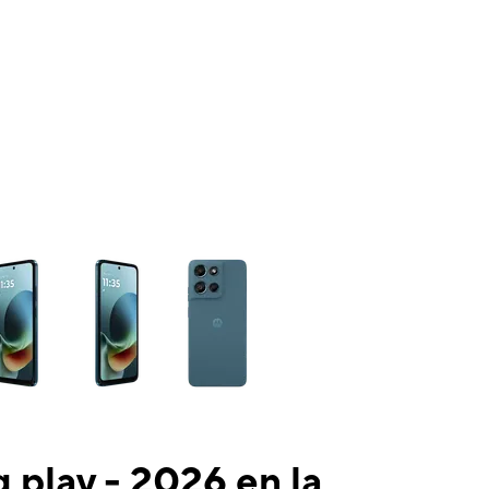
ns a column of small thumbnails. Selecting a thumbnail will change the mai
 play - 2026 en la