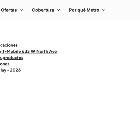
icaciones
y T-Mobile 633 W North Ave
s productos
ones
lay - 2026
 one large product image at a time. Use the Previous and Next buttons to