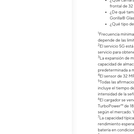
¿Qué cámara 
frontal de 32
¿De qué tama
Gorilla® Glas
¿Qué tipo de
1
Frecuencia mínima 
depende de las limit
2
El servicio 5G est
servicio para obtene
3
La expansión de m
capacidad de almace
predeterminada a m
4
El sensor de 32 MP
5
Todas las afirmaci
incluye el tiempo de
intensidad de la señ
6
El cargador se ve
TurboPower™ de 18 W
según el mercado. Ve
7
La capacidad típic
rendimiento espera
batería en condicio