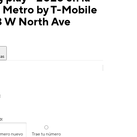
 Metro by T-Mobile
3 W North Ave
tas
:
o:
úmero nuevo
Trae tu número