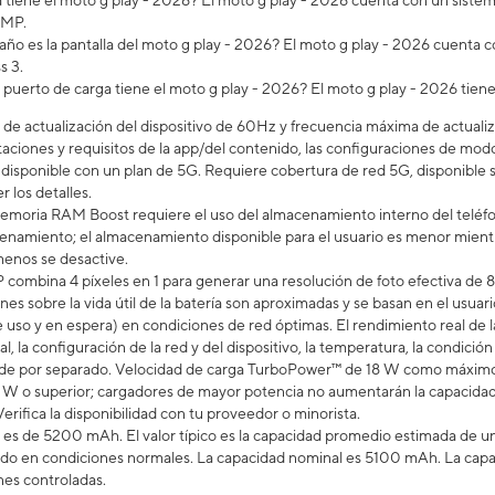
tiene el moto g play - 2026? El moto g play - 2026 cuenta con un siste
 MP.
ño es la pantalla del moto g play - 2026? El moto g play - 2026 cuenta c
s 3.
 puerto de carga tiene el moto g play - 2026? El moto g play - 2026 tie
de actualización del dispositivo de 60Hz y frecuencia máxima de actualiz
aciones y requisitos de la app/del contenido, las configuraciones de modos
á disponible con un plan de 5G. Requiere cobertura de red 5G, disponible
r los detalles.
emoria RAM Boost requiere el uso del almacenamiento interno del teléfo
namiento; el almacenamiento disponible para el usuario es menor mientras
enos se desactive.
 combina 4 píxeles en 1 para generar una resolución de foto efectiva de 
ones sobre la vida útil de la batería son aproximadas y se basan en el us
 uso y en espera) en condiciones de red óptimas. El rendimiento real de la
al, la configuración de la red y del dispositivo, la temperatura, la condición
nde por separado. Velocidad de carga TurboPower™ de 18 W como máximo 
 o superior; cargadores de mayor potencia no aumentarán la capacidad d
rifica la disponibilidad con tu proveedor o minorista.
a es de 5200 mAh. El valor típico es la capacidad promedio estimada de un
do en condiciones normales. La capacidad nominal es 5100 mAh. La capac
nes controladas.