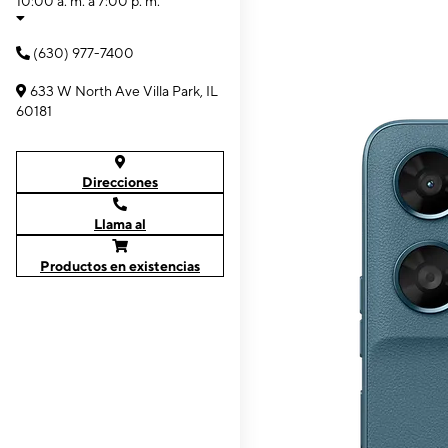
10:00 a. m. a 7:00 p. m.
(630) 977-7400
633 W North Ave Villa Park, IL
60181
Direcciones
Llama al
Productos en existencias