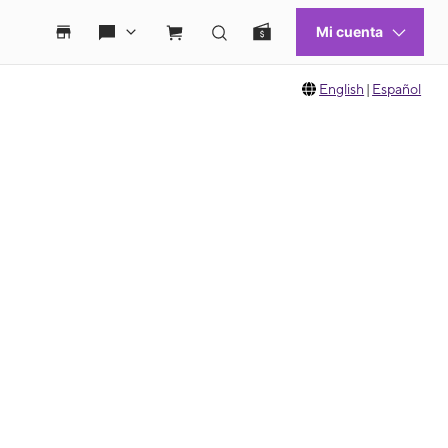
English
|
Español
 move between images, or use the preceding thumbnails carousel to select