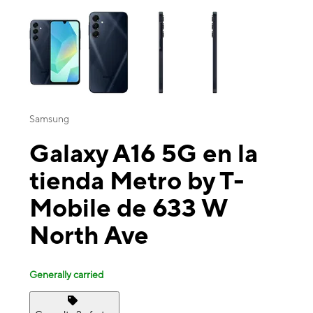
This carousel contains a column of small thumbnails. Selecting a thu
Samsung
Galaxy A16 5G en la
tienda Metro by T-
Mobile de 633 W
North Ave
Generally carried