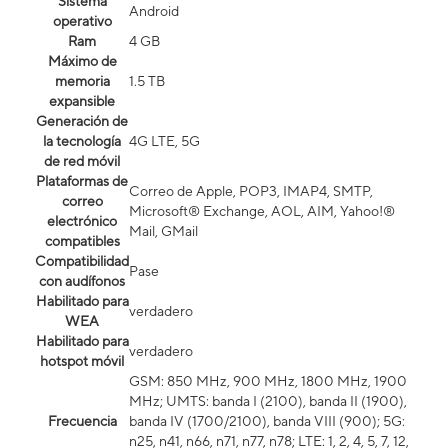
Sistema
Android
operativo
Ram
4 GB
Máximo de
memoria
1.5 TB
expansible
Generación de
la tecnología
4G LTE, 5G
de red móvil
Plataformas de
Correo de Apple, POP3, IMAP4, SMTP,
correo
Microsoft® Exchange, AOL, AIM, Yahoo!®
electrónico
Mail, GMail
compatibles
Compatibilidad
Pase
con audífonos
Habilitado para
verdadero
WEA
Habilitado para
verdadero
hotspot móvil
GSM: 850 MHz, 900 MHz, 1800 MHz, 1900
MHz; UMTS: banda I (2100), banda II (1900),
Frecuencia
banda IV (1700/2100), banda VIII (900); 5G:
n25, n41, n66, n71, n77, n78; LTE: 1, 2, 4, 5, 7, 12,