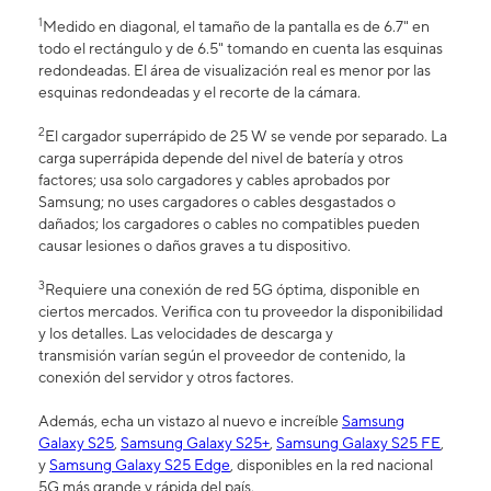
1
Medido en diagonal, el tamaño de la pantalla es de 6.7" en
todo el rectángulo y de 6.5" tomando en cuenta las esquinas
redondeadas. El área de visualización real es menor por las
esquinas redondeadas y el recorte de la cámara.
2
El cargador superrápido de 25 W se vende por separado. La
carga superrápida depende del nivel de batería y otros
factores; usa solo cargadores y cables aprobados por
Samsung; no uses cargadores o cables desgastados o
dañados; los cargadores o cables no compatibles pueden
causar lesiones o daños graves a tu dispositivo.
3
Requiere una conexión de red 5G óptima, disponible en
ciertos mercados. Verifica con tu proveedor la disponibilidad
y los detalles. Las velocidades de descarga y
transmisión varían según el proveedor de contenido, la
conexión del servidor y otros factores.
Además, echa un vistazo al nuevo e increíble
Samsung
Galaxy S25
,
Samsung Galaxy S25+
,
Samsung Galaxy S25 FE
,
y
Samsung Galaxy S25 Edge
, disponibles en la red nacional
5G más grande y rápida del país.