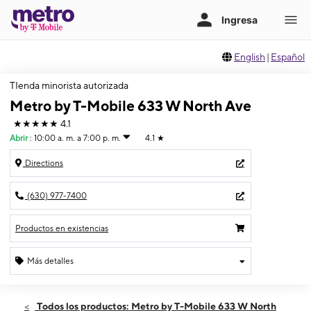
English
|
Español
TIenda minorista autorizada
Metro by T-Mobile 633 W North Ave
★★★★★
4.1
Abrir
:
10:00 a. m. a 7:00 p. m.
4.1
★
Directions
(630) 977-7400
Productos en existencias
Más detalles
Abrir
Miérc:
10:00 a. m. a 7:00 p. m.
Todos los productos: Metro by T-Mobile 633 W North