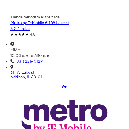
TIenda minorista autorizada
Metro by T-Mobile 611 W Lake st
A 2.4 millas
4.8
Miérc:
10:00 a. m. a 7:30 p. m.
(331) 225-0129
611 W Lake st
Addison, IL 60101
Ver