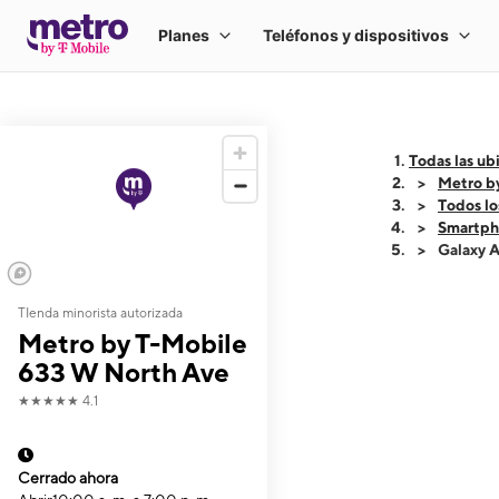
Todas las ub
Metro b
Todos lo
Smartph
Galaxy 
TIenda minorista autorizada
This carousel shows
Metro by T-Mobile
633 W North Ave
★★★★★
4.1
Cerrado ahora