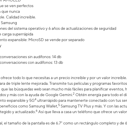
uper AMOLED
e se ven perfectos
n que nunca
le. Calidad increíble.
ra Samsung
ones del sistema operativo y 6 años de actualizaciones de seguridad
 carga superrápida
nto expansible: MicroSD se vende por separado
y
conversaciones sin audífonos: 14 db
conversaciones con audífonos: 13 db
ofrece todo lo que necesitas a un precio increíble y por un valor increíbl
ra de triple lente mejorada. Transmite tus películas y programas favoritos 
que las búsquedas web sean mucho más fáciles para planificar eventos, ha
2
idos y más con la ayuda de Google Gemini.
Obtén energía para todo el dí
4
nto expansible y 5G
ultrarrápido para mantenerte conectado con tus ser
5
s beneficios como Samsung Wallet,
Samsung TV Plus y más. Y con las actua
6
egido y actualizado.
Así que lleva a casa un teléfono que ofrece un valor
, el tamaño de la pantalla es de 6.7" como un rectángulo completo y de 6.