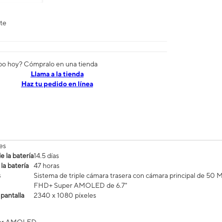
nte
po hoy? Cómpralo en una tienda
​​​​​​​Llama a la tienda
Haz tu pedido en línea
es
 la batería
14.5 días
la batería
47 horas
s
Sistema de triple cámara trasera con cámara principal de 50 
FHD+ Super AMOLED de 6.7"
 pantalla
2340 x 1080 píxeles