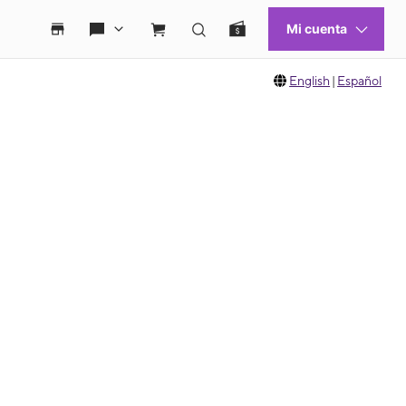
English
|
Español
 move between images, or use the preceding thumbnails carousel to select