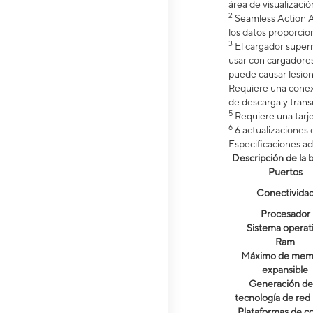
área de visualizaci
2
Seamless Action A
los datos proporci
3
El cargador superr
usar con cargadore
puede causar lesion
Requiere una conexi
de descarga y trans
5
Requiere una tarj
6
6 actualizaciones 
Especificaciones ad
Descripción de la b
Puertos
Conectivida
Procesador
Sistema operat
Ram
Máximo de mem
expansible
Generación de 
tecnología de red
Plataformas de c