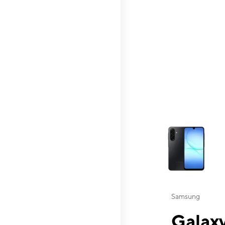
This carousel contai
Samsung
Galaxy