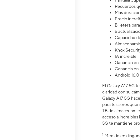
Pantalla S
Recuerdos qu
Más duració
Precio increíb
Billetera pa
6 actualizaci
Capacidad de
Almacenamie
Knox Securit
IA increíble
Ganancia en 
Ganancia en 
Android 16.0
El Galaxy A17 5G te 
claridad con su cáma
Galaxy A17 5G hace 
para tus seres quer
TB de almacenamie
acceso a increíble
5G te mantiene prot
1
Medido en diagonal