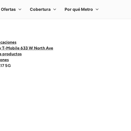
icaciones
y T-Mobile 633 W North Ave
s productos
ones
A17 5G
 one large product image at a time. Use the Previous and Next buttons to