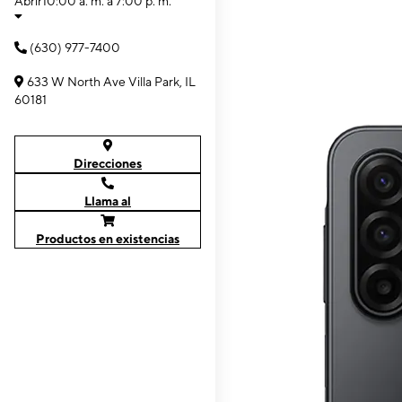
Abrir
10:00 a. m. a 7:00 p. m.
(630) 977-7400
633 W North Ave Villa Park, IL
60181
Direcciones
Llama al
Productos en existencias