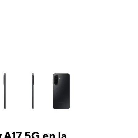
ns a column of small thumbnails. Selecting a thumbnail will change the mai
 A17 5G en la