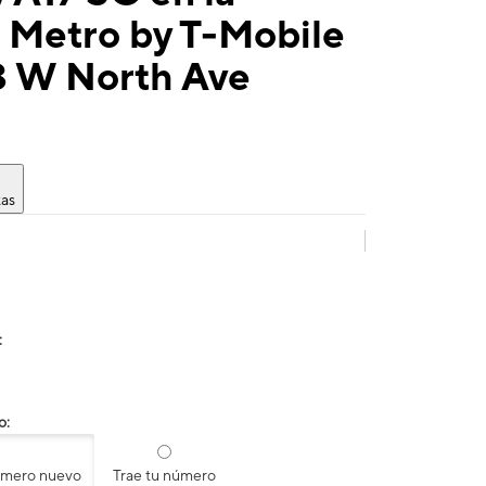
 Metro by T-Mobile
3 W North Ave
tas
:
o:
úmero nuevo
Trae tu número