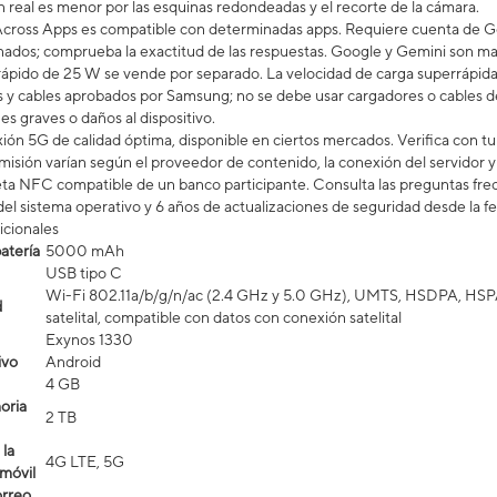
ón real es menor por las esquinas redondeadas y el recorte de la cámara.
cross Apps es compatible con determinadas apps. Requiere cuenta de Go
onados; comprueba la exactitud de las respuestas. Google y Gemini son m
ápido de 25 W se vende por separado. La velocidad de carga superrápida d
s y cables aprobados por Samsung; no se debe usar cargadores o cables d
es graves o daños al dispositivo.
ón 5G de calidad óptima, disponible en ciertos mercados. Verifica con tu p
misión varían según el proveedor de contenido, la conexión del servidor y 
eta NFC compatible de un banco participante. Consulta las preguntas fr
del sistema operativo y 6 años de actualizaciones de seguridad desde la f
icionales
atería
5000 mAh
USB tipo C
Wi-Fi 802.11a/b/g/n/ac (2.4 GHz y 5.0 GHz), UMTS, HSDPA, HSPA
d
satelital, compatible con datos con conexión satelital​​​​​​​
Exynos 1330
ivo
Android
4 GB
oria
2 TB
la
4G LTE, 5G
 móvil
orreo