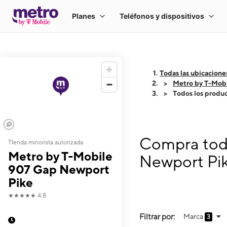
Todas las ubicacione
Metro by T-Mob
Todos los produ
Compra todo
TIenda minorista autorizada
Metro by T-Mobile
Newport Pi
907 Gap Newport
Pike
★★★★★
4.8
Filtrar por:
Marca
3