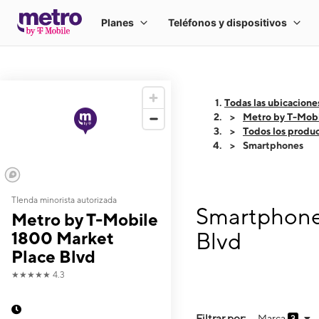
Todas las ubicacione
Metro by T-Mobi
Todos los produ
Smartphones
TIenda minorista autorizada
Smartphones
Metro by T-Mobile
1800 Market
Blvd
Place Blvd
★★★★★
4.3
Filtrar por:
Marca