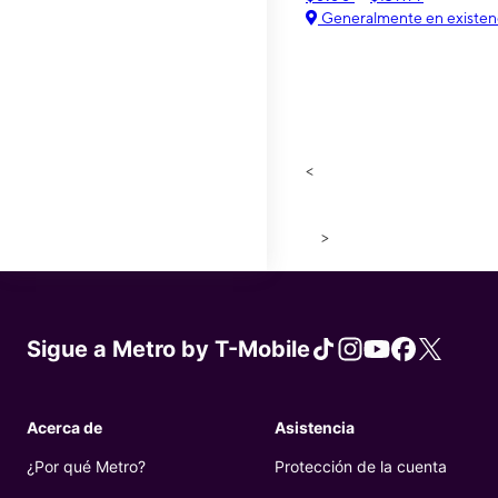
Generalmente en existen
<
>