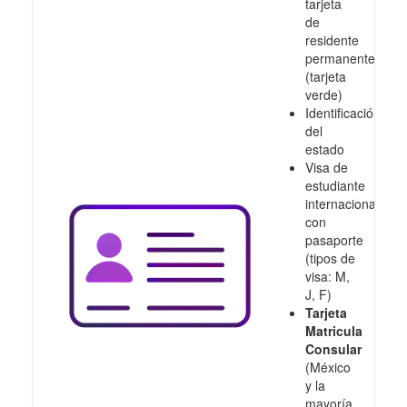
tarjeta
de
residente
permanente
(tarjeta
verde)
Identificación
del
estado
Visa de
estudiante
internacional
con
pasaporte
(tipos de
visa: M,
J, F)
Tarjeta
Matricula
Consular
(México
y la
mayoría