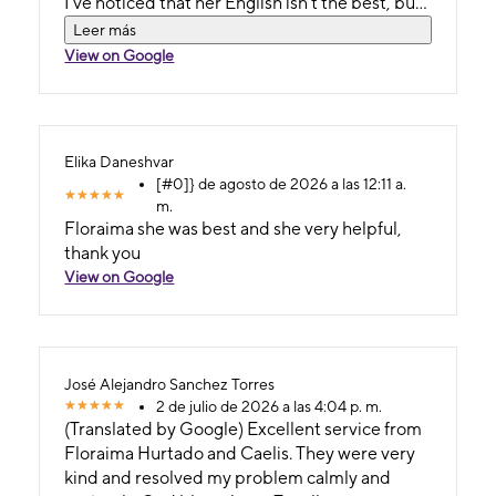
I've noticed that her English isn't the best, but
that doesn't limit her. She's a great example of
Leer más
overcoming adversity and that there are no
View on Google
barriers when you're an excellent person... and
when your vocation is to serve. 🥰 (Original) He
pasado varias veces por esta tienda, vengo
desde otra ciudad, siempre voy alli, voy
Elika Daneshvar
siempre por una persona en especial Floraima,
[#0]} de agosto de 2026 a las 12:11 a.
la he visto trabajar muy amable con muchos
m.
clientes a la vez, he notado que no es tan
Floraima she was best and she very helpful,
buena en el ingles pero eso no la limita es un
thank you
gran ejemplo de superación y que no hay
View on Google
barreras cuando eres una excelente persona...
y cuando tu vocación es servir.🥰
José Alejandro Sanchez Torres
2 de julio de 2026 a las 4:04 p. m.
(Translated by Google) Excellent service from
Floraima Hurtado and Caelis. They were very
kind and resolved my problem calmly and