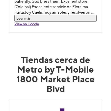
patiently. God bless them. Excellent store.
(Original) Execelente servicio de Floraima
hurtado y Caelis muy amables y resolvieron mi
problema con mucha calma y paciencia dios
Leer más
las bendiga excelente tienda
View on Google
Tiendas cerca de
Metro by T-Mobile
1800 Market Place
Blvd