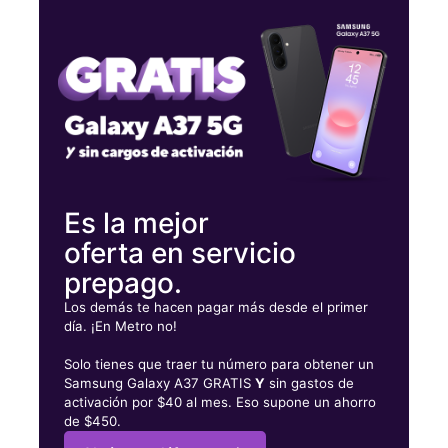
Martes:
10:00 a. m. a 7:00 p. m.
Miérc:
10:00 a. m. a 7:00 p. m.
Jueves:
10:00 a. m. a 7:00 p. m.
1800 Market Place Blvd Ste 103 Cumming, GA 30041
Es la mejor
oferta en servicio
prepago.
Los demás te hacen pagar más desde el primer
día. ¡En Metro no!
Solo tienes que traer tu número para obtener un
Samsung Galaxy A37 GRATIS
Y
sin gastos de
activación por $40 al mes. Eso supone un ahorro
de $450.