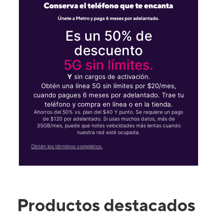
Es un 50% de
descuento
5G sin límites.
Y
sin cargos de activación.
Obtén una línea 5G sin límites por $20/mes,
cuando pagues 6 meses por adelantado. Trae tu
teléfono y compra en línea o en la tienda.
Ahorros del 50% vs. plan del $40 Y punto. Se requiere un pago
de $120 por adelantado. Si usas muchos datos, más de
35GB/mes, puede que notes velocidades más lentas cuando
nuestra red esté ocupada.
Obtén los términos completos.
Productos destacados