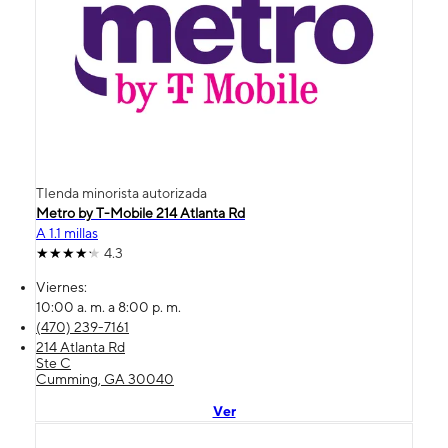
TIenda minorista autorizada
Metro by T-Mobile 214 Atlanta Rd
A 1.1 millas
4.3
Viernes:
10:00 a. m. a 8:00 p. m.
(470) 239-7161
214 Atlanta Rd
Ste C
Cumming, GA 30040
Ver