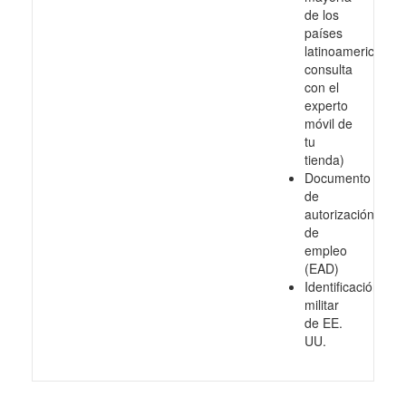
de los
países
latinoamericanos,
consulta
con el
experto
móvil de
tu
tienda)
Documento
de
autorización
de
empleo
(EAD)
Identificación
militar
de EE.
UU.