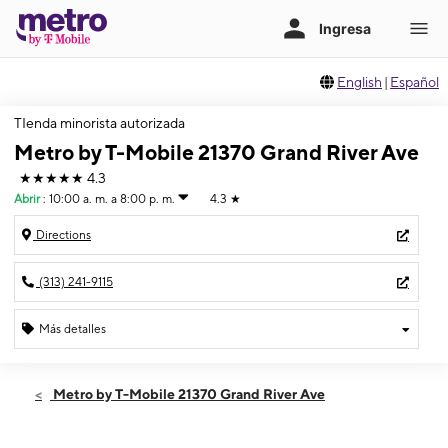
English
|
Español
TIenda minorista autorizada
Metro by T-Mobile 21370 Grand River Ave
★★★★★
4.3
Abrir
:
10:00 a. m. a 8:00 p. m.
4.3
★
Directions
(313) 241-9115
Más detalles
Abrir
Viernes:
10:00 a. m. a 8:00 p. m.
Metro by T-Mobile 21370 Grand River Ave
Sábado:
10:00 a. m. a 8:00 p. m.
Domingo:
11:00 a. m. a 6:00 p. m.