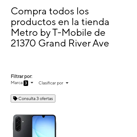
Lunes:
10:00 a. m. a 8:00 p. m.
Martes:
10:00 a. m. a 8:00 p. m.
Compra todos los
Miérc:
10:00 a. m. a 8:00 p. m.
productos en la tienda
Jueves:
10:00 a. m. a 8:00 p. m.
Metro by T-Mobile de
21370 Grand River Ave Detroit, MI 48219
21370 Grand River Ave
Filtrar por:
Marca
Clasificar por
3
Consulta 3 ofertas