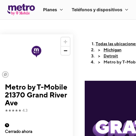
Todas las ubicacione
Michigan
Detroit
Metro by T-Mobi
Metro by T-Mobile
21370 Grand River
Ave
★★★★★
4.3
Cerrado ahora