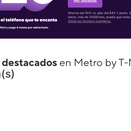
Ver detalles
Ahorros del 50% vs. plan del $40 Y punto. 
datos, más de 35GB/mes, puede que notes 
Obtén los términos completos.
 destacados
en Metro by T-
(s)