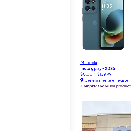
Motorola
moto g play - 2026
$0.00
$139.99
Generalmente en existen
Comprar todos los produc