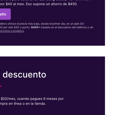
 por $40 al mes. Eso supone un ahorro de $450.
atis
 Metro ofrece el precio más bajo, desde el primer día, en un plan Sin
 5G por solo $40 y punto.
$450+
basado en el descuento del teléfono y sin
términos completos
e descuento
.
or $20/mes, cuando pagues 6 meses por
mpra en línea o en la tienda.