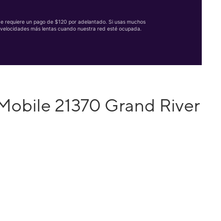
Se requiere un pago de $120 por adelantado. Si usas muchos
velocidades más lentas cuando nuestra red esté ocupada.
Mobile 21370 Grand River