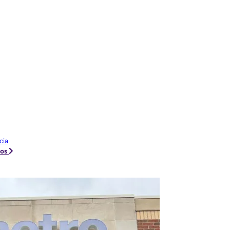
cia
tos