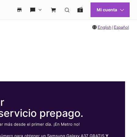
English
|
Español
r
servicio prepago.
 más desde el primer día. ¡En Metro no!
u número para obtener un Samsung Galaxy A37 GRATIS
Y