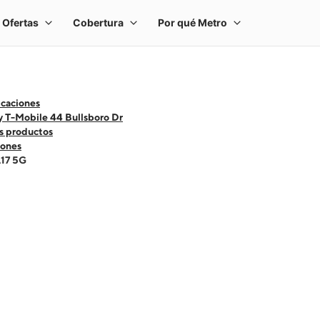
icaciones
y T-Mobile 44 Bullsboro Dr
s productos
ones
A17 5G
 one large product image at a time. Use the Previous and Next buttons to