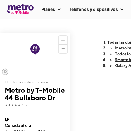
Todas las ub
Metro b
Todos lo
Smartph
Galaxy 
TIenda minorista autorizada
This carousel shows
Metro by T-Mobile
44 Bullsboro Dr
★★★★★
4.5
Cerrado ahora