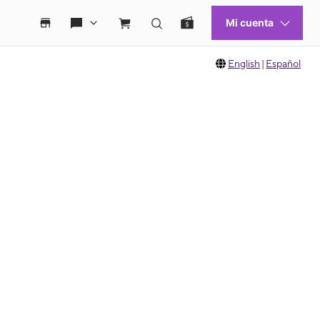
English
|
Español
 move between images, or use the preceding thumbnails carousel to select