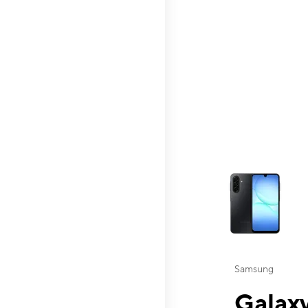
This carousel contai
Samsung
Galaxy