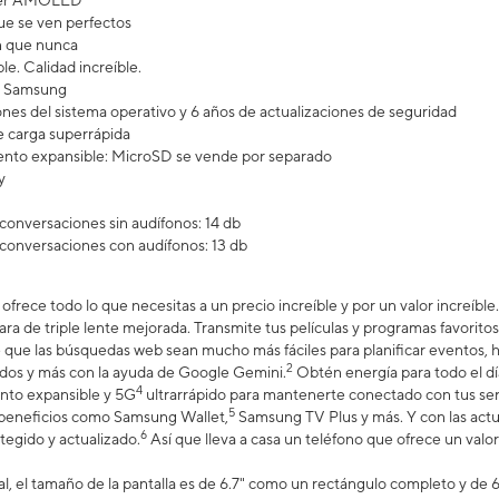
uper AMOLED
e se ven perfectos
n que nunca
le. Calidad increíble.
ra Samsung
ones del sistema operativo y 6 años de actualizaciones de seguridad
 carga superrápida
nto expansible: MicroSD se vende por separado
y
conversaciones sin audífonos: 14 db
conversaciones con audífonos: 13 db
ofrece todo lo que necesitas a un precio increíble y por un valor increíbl
ra de triple lente mejorada. Transmite tus películas y programas favoritos 
que las búsquedas web sean mucho más fáciles para planificar eventos, ha
2
idos y más con la ayuda de Google Gemini.
Obtén energía para todo el dí
4
nto expansible y 5G
ultrarrápido para mantenerte conectado con tus ser
5
s beneficios como Samsung Wallet,
Samsung TV Plus y más. Y con las actua
6
egido y actualizado.
Así que lleva a casa un teléfono que ofrece un valor
, el tamaño de la pantalla es de 6.7" como un rectángulo completo y de 6.