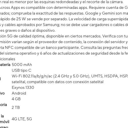
ón real es menor por las esquinas redondeadas y el recorte de la cámara.
cross Apps es compatible con determinadas apps. Requiere cuenta de Go
onados; comprueba la exactitud de las respuestas. Google y Gemini son m
ápido de 25 W se vende por separado. La velocidad de carga superrápida d
s y cables aprobados por Samsung; no se debe usar cargadores o cables d
es graves o daños al dispositivo.
ón 5G de calidad óptima, disponible en ciertos mercados. Verifica con tu p
misión varían según el proveedor de contenido, la conexión del servidor y 
eta NFC compatible de un banco participante. Consulta las preguntas fr
del sistema operativo y 6 años de actualizaciones de seguridad desde la f
icionales
atería
5000 mAh
USB tipo C
Wi-Fi 802.11a/b/g/n/ac (2.4 GHz y 5.0 GHz), UMTS, HSDPA, HSPA
d
satelital, compatible con datos con conexión satelital​​​​​​​
Exynos 1330
ivo
Android
4 GB
oria
2 TB
la
4G LTE, 5G
 móvil
orreo