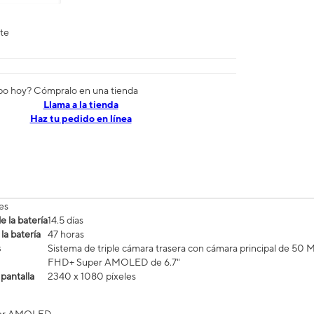
nte
po hoy? Cómpralo en una tienda
​​​​​​​Llama a la tienda
Haz tu pedido en línea
es
 la batería
14.5 días
la batería
47 horas
s
Sistema de triple cámara trasera con cámara principal de 50 
FHD+ Super AMOLED de 6.7"
 pantalla
2340 x 1080 píxeles