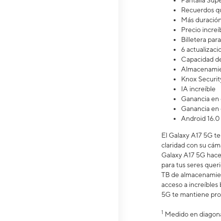
Pantalla S
Recuerdos qu
Más duració
Precio increíb
Billetera pa
6 actualizaci
Capacidad de
Almacenamie
Knox Securit
IA increíble
Ganancia en 
Ganancia en 
Android 16.0
El Galaxy A17 5G te 
claridad con su cáma
Galaxy A17 5G hace 
para tus seres quer
TB de almacenamie
acceso a increíble
5G te mantiene prot
1
Medido en diagonal