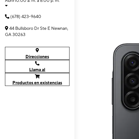
Abrir
10:00 a. m. a 8:00 p. m.
(678) 423-9640
44 Bullsboro Dr Ste E Newnan,
GA 30263
Direcciones
Llama al
Productos en existencias