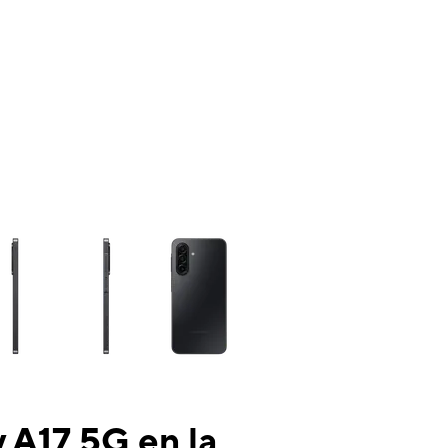
ns a column of small thumbnails. Selecting a thumbnail will change the mai
 A17 5G en la