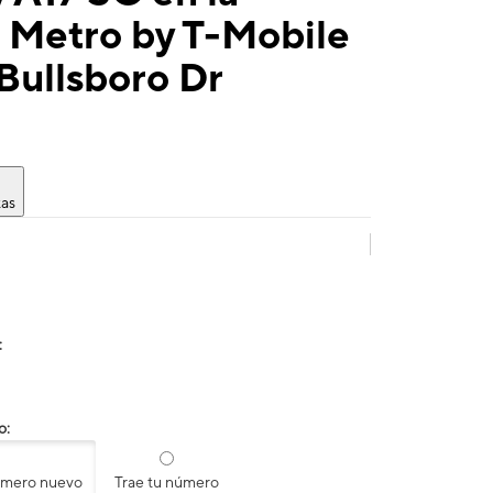
 Metro by T-Mobile
Bullsboro Dr
tas
:
o:
úmero nuevo
Trae tu número