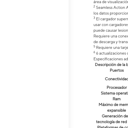
área de visualizaci
2
Seamless Action A
los datos proporci
3
El cargador superr
usar con cargadore
puede causar lesion
Requiere una conexi
de descarga y trans
5
Requiere una tarj
6
6 actualizaciones 
Especificaciones ad
Descripción de la b
Puertos
Conectivida
Procesador
Sistema operat
Ram
Máximo de mem
expansible
Generación de 
tecnología de red
Plataformas de c