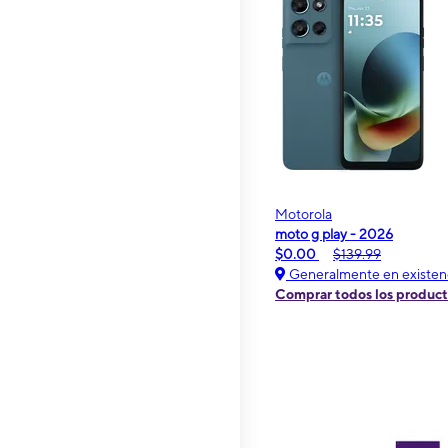
Motorola
moto g play - 2026
$0.00
$139.99
Generalmente en existen
Comprar todos los produc