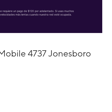
Se requiere un pago de $120 por adelantado. Si usas muchos
velocidades más lentas cuando nuestra red esté ocupada.
Mobile 4737 Jonesboro