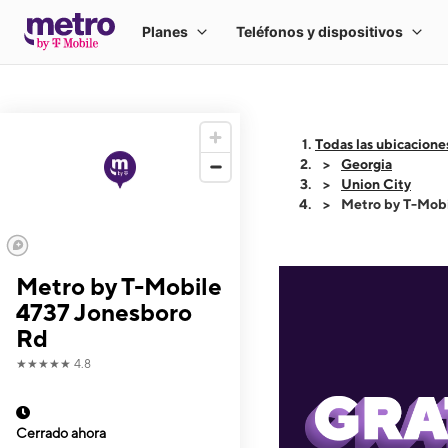
Todas las ubicacione
Georgia
Union City
Metro by T-Mobi
Metro by T-Mobile
4737 Jonesboro
Rd
★★★★★
4.8
Cerrado ahora