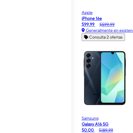
Apple
iPhone 16e
$99.99
$599.99
Generalmente en existen
Consulta 2 ofertas
Samsung
Galaxy A16 5G
$0.00
$189.99