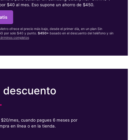
 por $40 al mes. Eso supone un ahorro de $450.
atis
 Metro ofrece el precio más bajo, desde el primer día, en un plan Sin
 5G por solo $40 y punto.
$450+
basado en el descuento del teléfono y sin
términos completos
e descuento
.
or $20/mes, cuando pagues 6 meses por
mpra en línea o en la tienda.