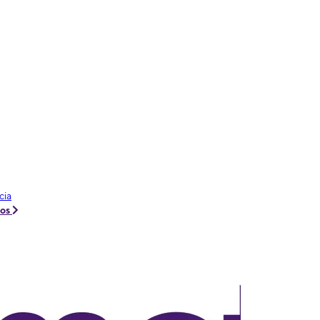
cia
tos