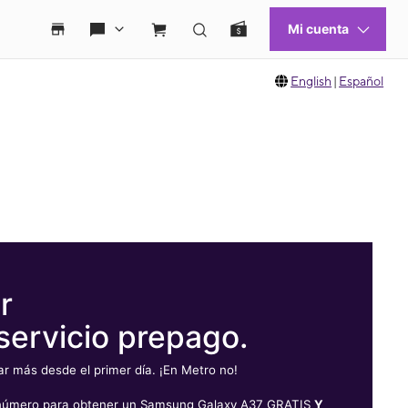
English
|
Español
r
servicio prepago.
 más desde el primer día. ¡En Metro no!
u número para obtener un Samsung Galaxy A37 GRATIS
Y