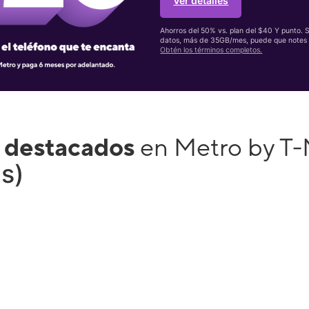
Ver detalles
Ahorros del 50% vs. plan del $40 Y punto. 
datos, más de 35GB/mes, puede que notes 
Obtén los términos completos.
 destacados
en Metro by T-
(s)