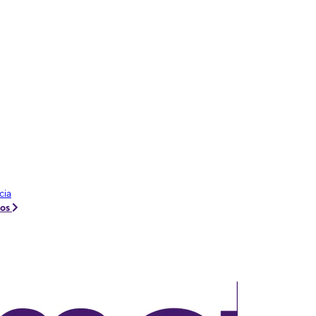
cia
tos