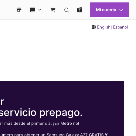
English
|
Español
r
servicio prepago.
 más desde el primer día. ¡En Metro no!
u número para obtener un Samsung Galaxy A37 GRATIS
Y