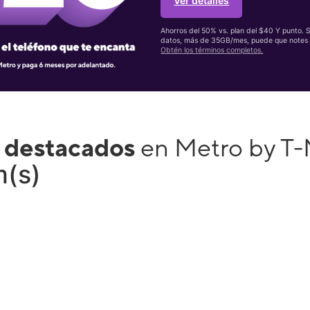
Ver detalles
Ahorros del 50% vs. plan del $40 Y punto. 
datos, más de 35GB/mes, puede que notes 
Obtén los términos completos.
 destacados
en Metro by T-
m(s)