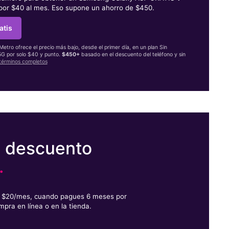
 por $40 al mes. Eso supone un ahorro de $450.
atis
 Metro ofrece el precio más bajo, desde el primer día, en un plan Sin
 5G por solo $40 y punto.
$450+
basado en el descuento del teléfono y sin
términos completos
e descuento
.
or $20/mes, cuando pagues 6 meses por
mpra en línea o en la tienda.