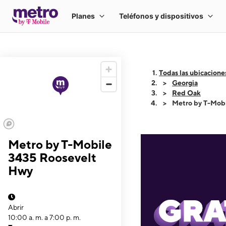
Todas las ubicacione
Georgia
Red Oak
Metro by T-Mob
Metro by T-Mobile
3435 Roosevelt
Hwy
Abrir
10:00 a. m. a 7:00 p. m.