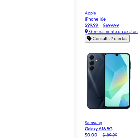
Apple
iPhone 16e
$99.99
$599.99
Generalmente en existen
Consulta 2 ofertas
Samsung
Galaxy A16 5G
$0.00
$189.99