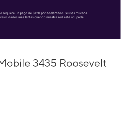
Se requiere un pago de $120 por adelantado. Si usas muchos
velocidades más lentas cuando nuestra red esté ocupada.
Mobile 3435 Roosevelt