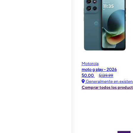
Motorola
moto g play - 2026
$0.00
$139.99
Generalmente en existen
Comprar todos los produc