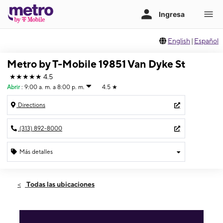
English
|
Español
Metro by T-Mobile 19851 Van Dyke St
★★★★★
4.5
Abrir
:
9:00 a. m. a 8:00 p. m.
4.5
★
Directions
(313) 892-8000
Más detalles
Abrir
Jueves:
9:00 a. m. a 8:00 p. m.
Todas las ubicaciones
Viernes:
9:00 a. m. a 8:00 p. m.
Sábado:
9:00 a. m. a 8:00 p. m.
Domingo:
9:00 a. m. a 5:00 p. m.