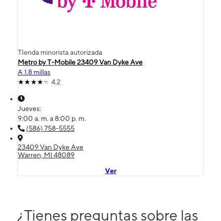
TIenda minorista autorizada
Metro by T-Mobile 23409 Van Dyke Ave
A 1.8 millas
4.2
Jueves:
9:00 a. m. a 8:00 p. m.
(586) 758-5555
23409 Van Dyke Ave
Warren, MI 48089
Ver
¿Tienes preguntas sobre las