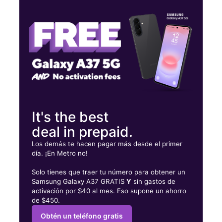
Lunes:
9:00 a. m. a 8:00 p. m.
Martes:
9:00 a. m. a 8:00 p. m.
Miérc:
9:00 a. m. a 8:00 p. m.
19851 Van Dyke St Detroit, MI 48234
It's the best
deal in prepaid.
Los demás te hacen pagar más desde el primer
día. ¡En Metro no!
Solo tienes que traer tu número para obtener un
Samsung Galaxy A37 GRATIS
Y
sin gastos de
activación por $40 al mes. Eso supone un ahorro
de $450.
Obtén un teléfono gratis