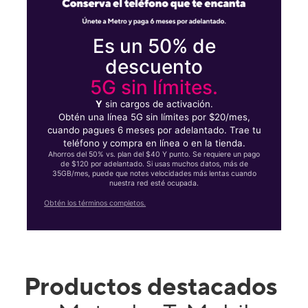
Es un 50% de
descuento
5G sin límites.
Y
sin cargos de activación.
Obtén una línea 5G sin límites por $20/mes,
cuando pagues 6 meses por adelantado. Trae tu
teléfono y compra en línea o en la tienda.
Ahorros del 50% vs. plan del $40 Y punto. Se requiere un pago
de $120 por adelantado. Si usas muchos datos, más de
35GB/mes, puede que notes velocidades más lentas cuando
nuestra red esté ocupada.
Obtén los términos completos.
Productos destacados