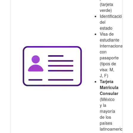
(tarjeta
verde)
Identificación
del
estado
Visa de
estudiante
internacional
con
pasaporte
(tipos de
visa: M,
J, F)
Tarjeta
Matricula
Consular
(México
y la
mayoría
de los
países
latinoamericanos,