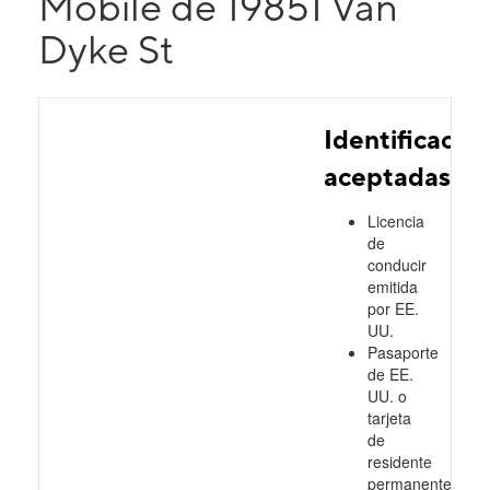
Mobile de 19851 Van
Dyke St
Identificacio
aceptadas
Licencia
de
conducir
emitida
por EE.
UU.
Pasaporte
de EE.
UU. o
tarjeta
de
residente
permanente