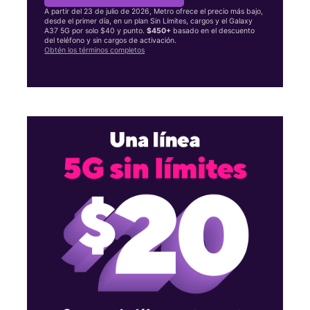
A partir del 23 de julio de 2026, Metro ofrece el precio más bajo,
desde el primer día, en un plan Sin Límites, cargos y el Galaxy
A37 5G por solo $40 y punto.
$450+
basado en el descuento
del teléfono y sin cargos de activación.
Obtén los términos completos