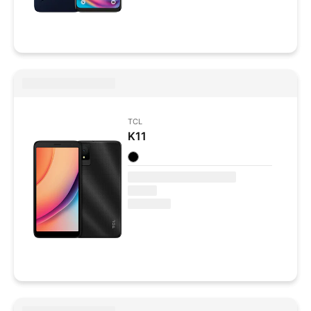
TCL
K11
Colores disponibles