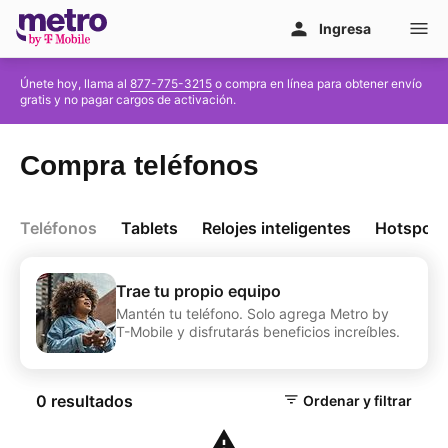
Ir al contenido principal
Ingresa
Únete hoy, llama al
877-775-3215
o compra en línea para obtener envío
gratis y no pagar cargos de activación.
Compra
teléfonos
Teléfonos
Tablets
Relojes inteligentes
Hotspots
Trae tu propio equipo
Mantén tu teléfono. Solo agrega Metro by
T-Mobile
y disfrutarás beneficios increíbles.
0 resultados
Ordenar y filtrar