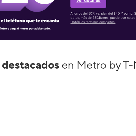
Ver detalles
Ahorros del 50% vs. plan del $40 Y punto. 
datos, más de 35GB/mes, puede que notes 
Obtén los términos completos.
 destacados
en Metro by T-