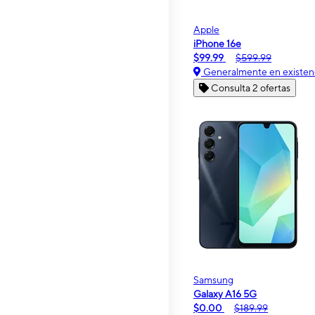
Apple
iPhone 16e
$99.99
$599.99
Generalmente en existen
Consulta 2 ofertas
Samsung
Galaxy A16 5G
$0.00
$189.99