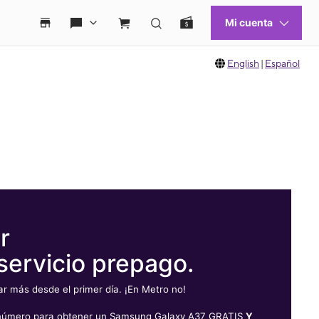
English
|
Español
r
servicio prepago.
 más desde el primer día. ¡En Metro no!
u número para obtener un Samsung Galaxy A37 GRATIS
Y