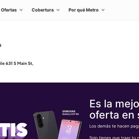
s
le 631 S Main St,
Es la mejo
oferta en 
Los demás te hacen pagar
Solo tienes que traer t