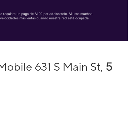
Se requiere un pago de $120 por adelantado. Si usas muchos
velocidades más lentas cuando nuestra red esté ocupada.
5
Mobile 631 S Main St,