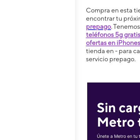
Compra en esta ti
encontrar tu próx
prepago
. Tenemos
teléfonos 5g grati
ofertas en iPhone
tienda en - para c
servicio prepago.
Sin car
Metro 
Únete a Metro en tu 