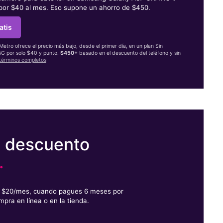
 por $40 al mes. Eso supone un ahorro de $450.
atis
 Metro ofrece el precio más bajo, desde el primer día, en un plan Sin
 5G por solo $40 y punto.
$450+
basado en el descuento del teléfono y sin
términos completos
e descuento
.
or $20/mes, cuando pagues 6 meses por
mpra en línea o en la tienda.