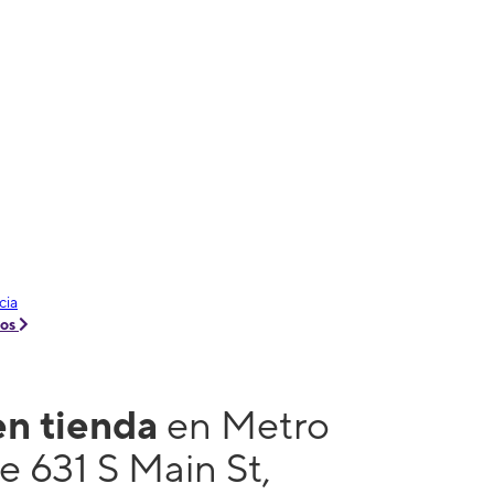
cia
tos
en tienda
en Metro
e 631 S Main St,