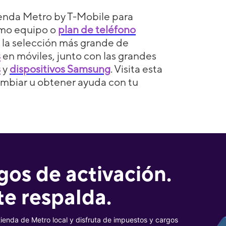
enda Metro by T-Mobile para
imo equipo o
plan de teléfono
 la selección más grande de
s
en móviles, junto con las grandes
s
y
dispositivos Samsung
. Visita esta
ambiar u obtener ayuda con tu
gos de activación.
te respalda.
tienda de Metro local y disfruta de impuestos y cargos