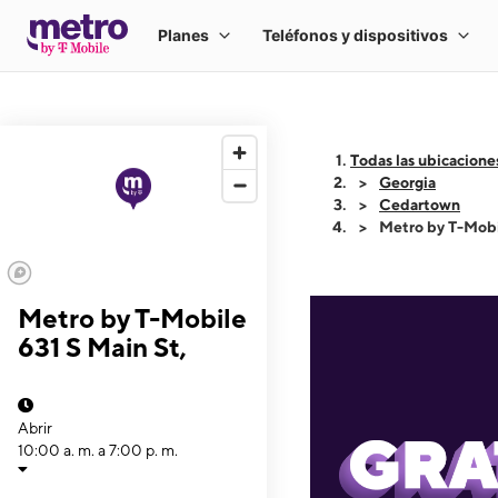
Todas las ubicacione
Georgia
Cedartown
Metro by T-Mobi
Metro by T-Mobile
631 S Main St,
Abrir
10:00 a. m. a 7:00 p. m.