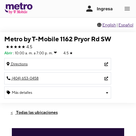
English
|
Español
Metro by T-Mobile 1162 Pryor Rd SW
★★★★★
4.5
Abrir
:
10:00 a. m. a 7:00 p. m.
4.5
★
Directions
(404) 653-0458
Más detalles
Abrir
Jueves:
10:00 a. m. a 7:00 p. m.
Todas las ubicaciones
Viernes:
10:00 a. m. a 7:00 p. m.
Sábado:
10:00 a. m. a 7:00 p. m.
Domingo:
12:00 p. m. a 5:00 p. m.