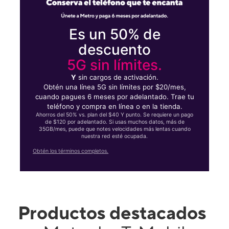
Es un 50% de
descuento
5G sin límites.
Y
sin cargos de activación.
Obtén una línea 5G sin límites por $20/mes,
cuando pagues 6 meses por adelantado. Trae tu
teléfono y compra en línea o en la tienda.
Ahorros del 50% vs. plan del $40 Y punto. Se requiere un pago
de $120 por adelantado. Si usas muchos datos, más de
35GB/mes, puede que notes velocidades más lentas cuando
nuestra red esté ocupada.
Obtén los términos completos.
Productos destacados