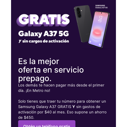
Lunes:
10:00 a. m. a 7:00 p. m.
Martes:
10:00 a. m. a 7:00 p. m.
Miérc:
10:00 a. m. a 7:00 p. m.
1162 Pryor Rd SW Ste B Atlanta, GA 30315
Es la mejor
oferta en servicio
prepago.
Los demás te hacen pagar más desde el primer
día. ¡En Metro no!
Solo tienes que traer tu número para obtener un
Samsung Galaxy A37 GRATIS
Y
sin gastos de
activación por $40 al mes. Eso supone un ahorro
de $450.
Obtén un teléfono gratis