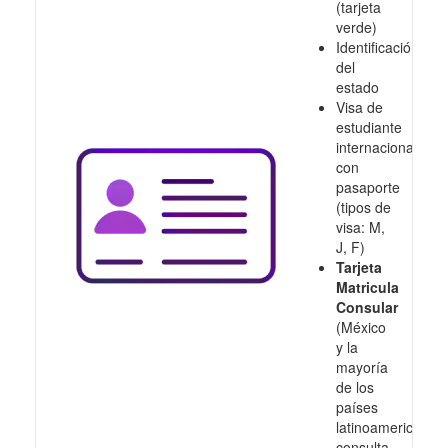
(tarjeta
verde)
Identificación
del
estado
Visa de
estudiante
internacional
con
pasaporte
(tipos de
visa: M,
J, F)
Tarjeta
Matricula
Consular
(México
y la
mayoría
de los
países
latinoamericanos,
consulta