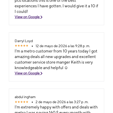
pcs locations this is one of the best
experiences I have gotten. I would give it a 10 if
I could!
View on Google
Darryl Loyd
12 de mayo de 2026 a las 9:28 p .m.
I'm a metro customer from 10 years today I got
amazing deals all new upgrades and excellent
customer service store manger Keith is very
knowledgeable and helpful ☺️
View on Google
abdul ingham
2 de mayo de 2026 a las 3:27 p .m.
I'm extremely happy with offers and deals with
metro I was paying 160 $ every month with