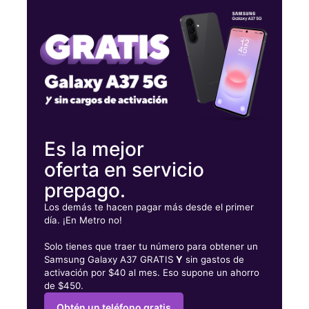
Jueves:
10:00 a. m. a 7:00 p. m.
Viernes:
10:00 a. m. a 7:00 p. m.
Sábado:
10:00 a. m. a 7:00 p. m.
3097 Deans Bridge Rd Ste 4 Augusta, GA 30906
Es la mejor
oferta en servicio
prepago.
Los demás te hacen pagar más desde el primer
día. ¡En Metro no!
Solo tienes que traer tu número para obtener un
Samsung Galaxy A37 GRATIS
Y
sin gastos de
activación por $40 al mes. Eso supone un ahorro
de $450.
Obtén un teléfono gratis