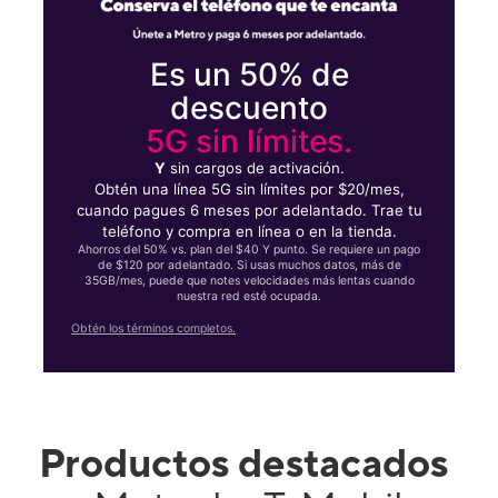
Es un 50% de
descuento
5G sin límites.
Y
sin cargos de activación.
Obtén una línea 5G sin límites por $20/mes,
cuando pagues 6 meses por adelantado. Trae tu
teléfono y compra en línea o en la tienda.
Ahorros del 50% vs. plan del $40 Y punto. Se requiere un pago
de $120 por adelantado. Si usas muchos datos, más de
35GB/mes, puede que notes velocidades más lentas cuando
nuestra red esté ocupada.
Obtén los términos completos.
Productos destacados