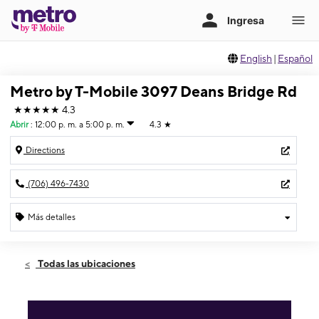
English
|
Español
Metro by T-Mobile 3097 Deans Bridge Rd
★★★★★
4.3
Abrir
:
12:00 p. m. a 5:00 p. m.
4.3
★
Directions
(706) 496-7430
Más detalles
Abrir
Domingo:
12:00 p. m. a 5:00 p. m.
Todas las ubicaciones
Lunes:
10:00 a. m. a 7:00 p. m.
Martes:
10:00 a. m. a 7:00 p. m.
Miérc:
10:00 a. m. a 7:00 p. m.