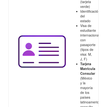
(tarjeta
verde)
Identificación
del
estado
Visa de
estudiante
internacional
con
pasaporte
(tipos de
visa: M,
J, F)
Tarjeta
Matricula
Consular
(México
y la
mayoría
de los
países
latinoamericanos,
consulta