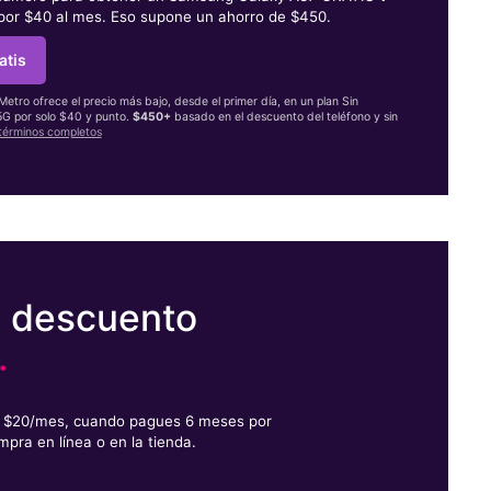
 por $40 al mes. Eso supone un ahorro de $450.
atis
 Metro ofrece el precio más bajo, desde el primer día, en un plan Sin
 5G por solo $40 y punto.
$450+
basado en el descuento del teléfono y sin
términos completos
e descuento
.
or $20/mes, cuando pagues 6 meses por
mpra en línea o en la tienda.