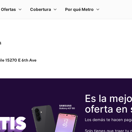
s
le 15270 E 6th Ave
Es la mejo
oferta en 
Los demás te hacen pagar
Solo tienes que traer t