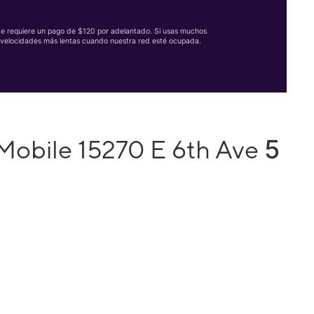
Se requiere un pago de $120 por adelantado. Si usas muchos
velocidades más lentas cuando nuestra red esté ocupada.
5
Mobile 15270 E 6th Ave