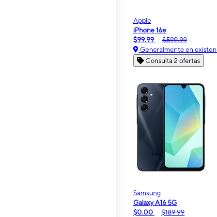
Apple
iPhone 16e
$99.99
$599.99
Generalmente en existen
Consulta 2 ofertas
Samsung
Galaxy A16 5G
$0.00
$189.99