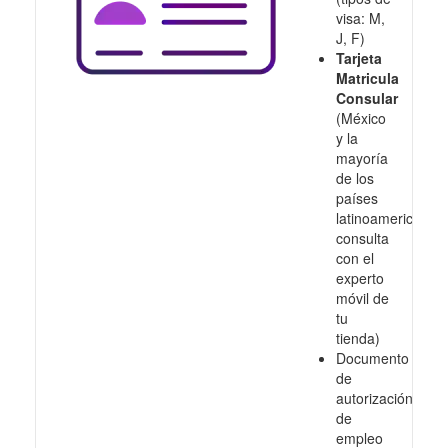
visa: M,
J, F)
Tarjeta
Matricula
Consular
(México
y la
mayoría
de los
países
latinoamericanos,
consulta
con el
experto
móvil de
tu
tienda)
Documento
de
autorización
de
empleo