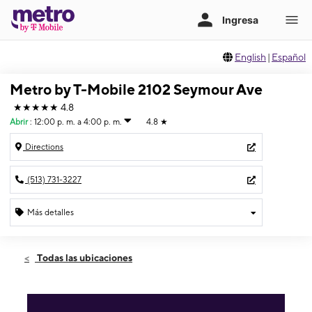
English
|
Español
Metro by T-Mobile 2102 Seymour Ave
★★★★★
4.8
Abrir
:
12:00 p. m. a 4:00 p. m.
4.8
★
Directions
(513) 731-3227
Más detalles
Abrir
Domingo:
12:00 p. m. a 4:00 p. m.
Todas las ubicaciones
Lunes:
10:00 a. m. a 7:00 p. m.
Martes:
10:00 a. m. a 7:00 p. m.
Miérc:
10:00 a. m. a 7:00 p. m.