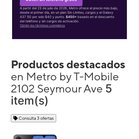
A partir del 23 de julio de 2026, Metro ofrece el precio más bajo,
desde el primer día, en un plan Sin Límites, cargos y el Galaxy
A37 5G por solo $40 y punto.
$450+
basado en el descuento
del teléfono y sin cargos de activación.
Obtén los términos completos
Productos destacados
en Metro by T-Mobile
5
2102 Seymour Ave
item(s)
Consulta 3 ofertas