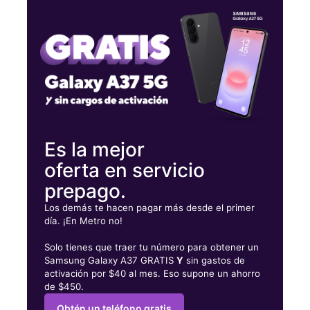
Jueves:
10:00 a. m. a 7:00 p. m.
Viernes:
10:00 a. m. a 7:00 p. m.
Sábado:
10:00 a. m. a 7:00 p. m.
2102 Seymour Ave Cincinnati, OH 45237
Es la mejor
oferta en servicio
prepago.
Los demás te hacen pagar más desde el primer
día. ¡En Metro no!
Solo tienes que traer tu número para obtener un
Samsung Galaxy A37 GRATIS
Y
sin gastos de
activación por $40 al mes. Eso supone un ahorro
de $450.
Obtén un teléfono gratis