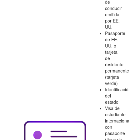
de
conducir
emitida
por EE.
UU.
Pasaporte
de EE.
UU. o
tarjeta
de
residente
permanente
(tarjeta
verde)
Identificación
del
estado
Visa de
estudiante
internacional
con
pasaporte
(tipos de