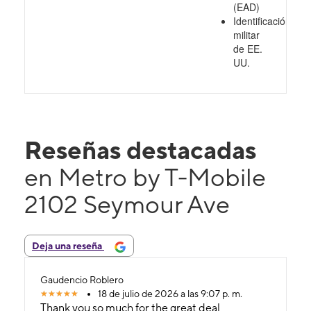
(EAD)
Identificación
militar
de EE.
UU.
Reseñas destacadas
en Metro by T-Mobile
2102 Seymour Ave
Deja una reseña
Gaudencio Roblero
18 de julio de 2026 a las 9:07 p. m.
Thank you so much for the great deal