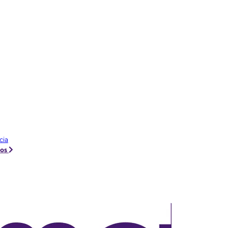
cia
tos