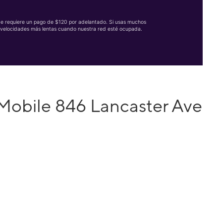
Se requiere un pago de $120 por adelantado. Si usas muchos
velocidades más lentas cuando nuestra red esté ocupada.
Mobile 846 Lancaster Ave