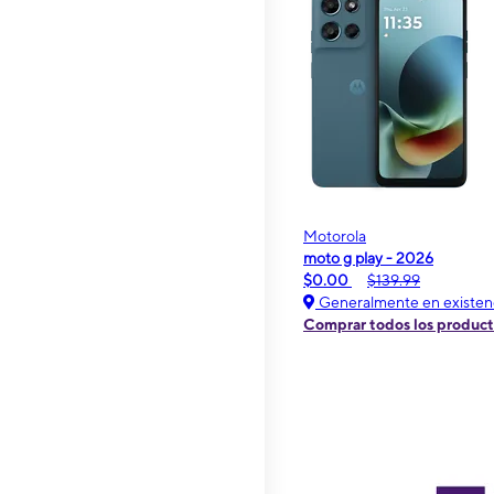
Motorola
moto g play - 2026
$0.00
$139.99
Generalmente en existen
Comprar todos los produc