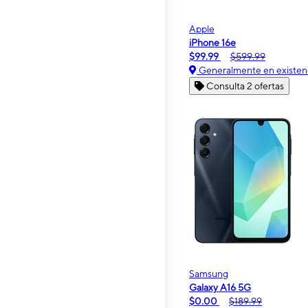
Apple
iPhone 16e
$99.99
$599.99
Generalmente en existen
Consulta 2 ofertas
Samsung
Galaxy A16 5G
$0.00
$189.99