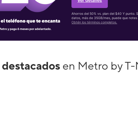
Ver detalles
Ahorros del 50% vs. plan del $40 Y punto. 
datos, más de 35GB/mes, puede que notes 
Obtén los términos completos.
 destacados
en Metro by T-