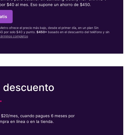
 por $40 al mes. Eso supone un ahorro de $450.
atis
 Metro ofrece el precio más bajo, desde el primer día, en un plan Sin
 5G por solo $40 y punto.
$450+
basado en el descuento del teléfono y sin
términos completos
e descuento
.
or $20/mes, cuando pagues 6 meses por
mpra en línea o en la tienda.