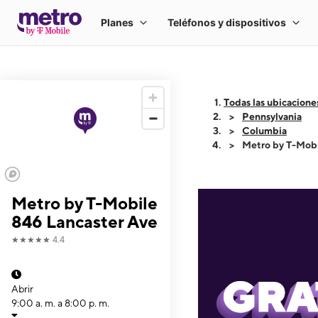
Todas las ubicacione
Pennsylvania
Columbia
Metro by T-Mobi
Metro by T-Mobile
846 Lancaster Ave
★★★★★
4.4
Abrir
9:00 a. m. a 8:00 p. m.