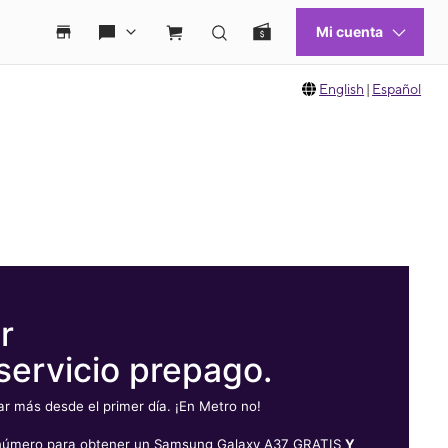
English
|
Español
r
servicio prepago.
 más desde el primer día. ¡En Metro no!
u número para obtener un Samsung Galaxy A37 GRATIS
Y