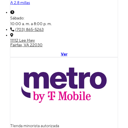
A 2.8 millas
Sábado:
10:00 a. m. a 8:00 p. m.
(703) 865-5263
11112 Lee Hwy
Fairfax, VA 22030
Ver
TIenda minorista autorizada