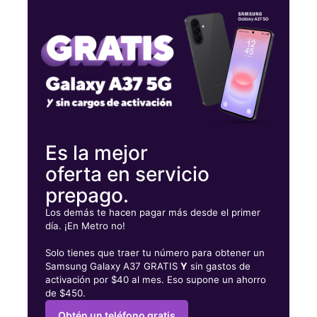
Miérc:
10:00 a. m. a 8:00 p. m.
Jueves:
10:00 a. m. a 8:00 p. m.
Viernes:
10:00 a. m. a 8:00 p. m.
9679 Fairfax Blvd Fairfax, VA 22031
Es la mejor
oferta en servicio
prepago.
Los demás te hacen pagar más desde el primer
día. ¡En Metro no!
Solo tienes que traer tu número para obtener un
Samsung Galaxy A37 GRATIS
Y
sin gastos de
activación por $40 al mes. Eso supone un ahorro
de $450.
Obtén un teléfono gratis