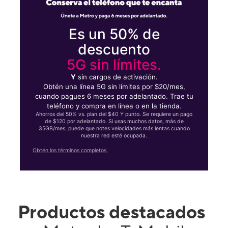
Es un 50% de
descuento
5G sin límites.
Y
sin cargos de activación.
Obtén una línea 5G sin límites por $20/mes,
cuando pagues 6 meses por adelantado. Trae tu
teléfono y compra en línea o en la tienda.
Ahorros del 50% vs. plan del $40 Y punto. Se requiere un pago
de $120 por adelantado. Si usas muchos datos, más de
35GB/mes, puede que notes velocidades más lentas cuando
nuestra red esté ocupada.
Obtén los términos completos.
Productos destacados