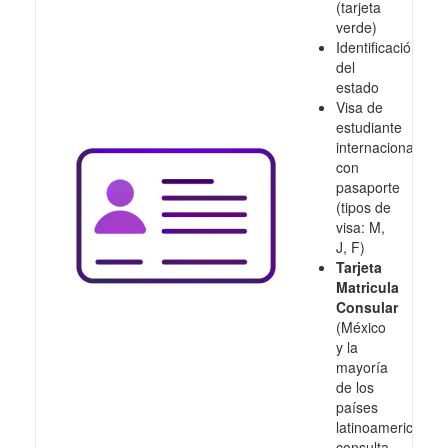
(tarjeta
verde)
Identificación
del
estado
Visa de
estudiante
internacional
con
pasaporte
(tipos de
visa: M,
J, F)
Tarjeta
Matricula
Consular
(México
y la
mayoría
de los
países
latinoamericanos,
consulta