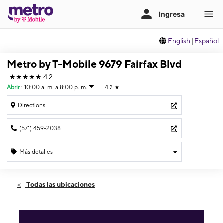
English
|
Español
Metro by T-Mobile 9679 Fairfax Blvd
★★★★★
4.2
Abrir
:
10:00 a. m. a 8:00 p. m.
4.2
★
Directions
(571) 459-2038
Más detalles
Abrir
Sábado:
10:00 a. m. a 8:00 p. m.
Todas las ubicaciones
Domingo:
10:00 a. m. a 6:00 p. m.
Lunes:
10:00 a. m. a 8:00 p. m.
Martes:
10:00 a. m. a 8:00 p. m.