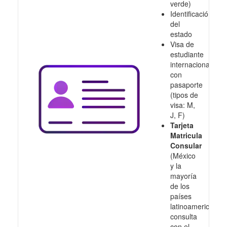
verde)
Identificación
del
estado
Visa de
estudiante
internacional
con
pasaporte
(tipos de
visa: M,
J, F)
Tarjeta
Matricula
Consular
(México
y la
mayoría
de los
países
latinoamericanos,
consulta
con el