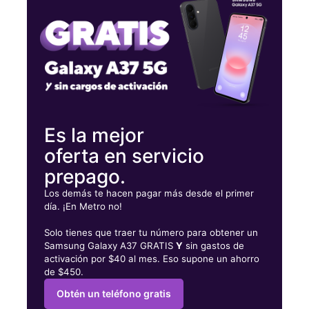
Jueves:
10:00 a. m. a 7:00 p. m.
Viernes:
10:00 a. m. a 7:00 p. m.
346 S Covington St Hillsboro, TX 76645
Es la mejor
oferta en servicio
prepago.
Los demás te hacen pagar más desde el primer
día. ¡En Metro no!
Solo tienes que traer tu número para obtener un
Samsung Galaxy A37 GRATIS
Y
sin gastos de
activación por $40 al mes. Eso supone un ahorro
de $450.
Obtén un teléfono gratis