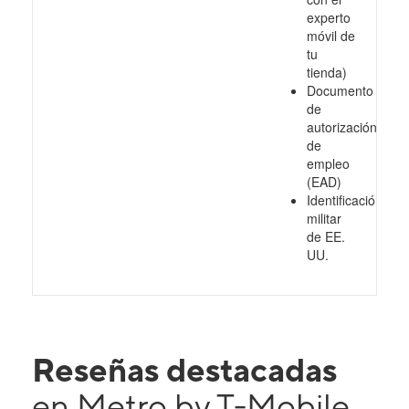
experto
móvil de
tu
tienda)
Documento
de
autorización
de
empleo
(EAD)
Identificación
militar
de EE.
UU.
Reseñas destacadas
en Metro by T-Mobile