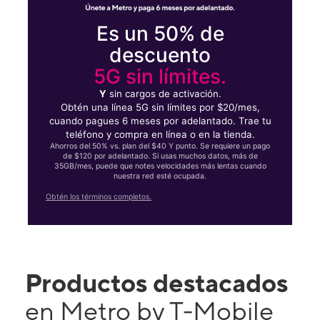
Es un 50% de
descuento
5G sin límites.
Y
sin cargos de activación.
Obtén una línea 5G sin límites por $20/mes,
cuando pagues 6 meses por adelantado. Trae tu
teléfono y compra en línea o en la tienda.
Ahorros del 50% vs. plan del $40 Y punto. Se requiere un pago
de $120 por adelantado. Si usas muchos datos, más de
35GB/mes, puede que notes velocidades más lentas cuando
nuestra red esté ocupada.
Obtén los términos completos.
Productos destacados
en Metro by T-Mobile