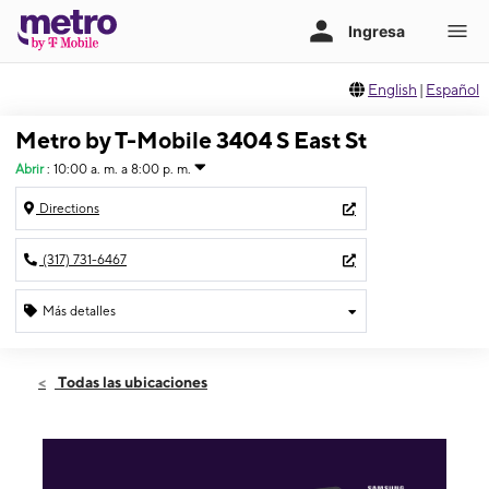
English
|
Español
Metro by T-Mobile 3404 S East St
Abrir
:
10:00 a. m. a 8:00 p. m.
Directions
(317) 731-6467
Más detalles
Abrir
Viernes:
10:00 a. m. a 8:00 p. m.
Todas las ubicaciones
Sábado:
10:00 a. m. a 8:00 p. m.
Domingo:
12:00 p. m. a 6:00 p. m.
Lunes:
10:00 a. m. a 8:00 p. m.
Martes:
10:00 a. m. a 8:00 p. m.