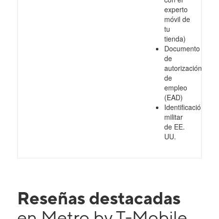
experto
móvil de
tu
tienda)
Documento
de
autorización
de
empleo
(EAD)
Identificación
militar
de EE.
UU.
Reseñas destacadas
en Metro by T-Mobile