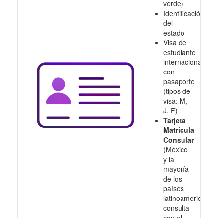
verde)
Identificación
del
estado
Visa de
estudiante
internacional
con
pasaporte
(tipos de
visa: M,
J, F)
Tarjeta
Matricula
Consular
(México
y la
mayoría
de los
países
latinoamericanos,
consulta
con el