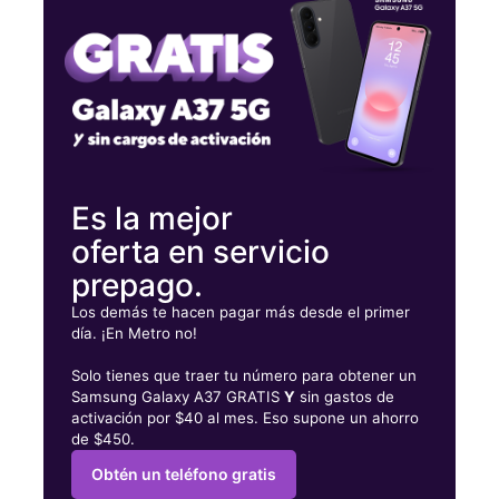
Miérc:
10:00 a. m. a 8:00 p. m.
Jueves:
10:00 a. m. a 8:00 p. m.
3404 S East St Indianapolis, IN 46227
Es la mejor
oferta en servicio
prepago.
Los demás te hacen pagar más desde el primer
día. ¡En Metro no!
Solo tienes que traer tu número para obtener un
Samsung Galaxy A37 GRATIS
Y
sin gastos de
activación por $40 al mes. Eso supone un ahorro
de $450.
Obtén un teléfono gratis