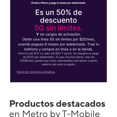
Es un 50% de
descuento
5G sin límites.
Y
sin cargos de activación.
Obtén una línea 5G sin límites por $20/mes,
cuando pagues 6 meses por adelantado. Trae tu
teléfono y compra en línea o en la tienda.
Ahorros del 50% vs. plan del $40 Y punto. Se requiere un pago
de $120 por adelantado. Si usas muchos datos, más de
35GB/mes, puede que notes velocidades más lentas cuando
nuestra red esté ocupada.
Obtén los términos completos.
Productos destacados
en Metro by T-Mobile