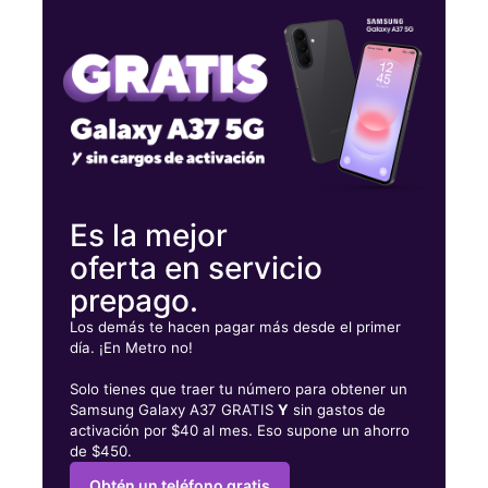
Martes:
10:00 a. m. a 7:00 p. m.
Miérc:
10:00 a. m. a 7:00 p. m.
Jueves:
10:00 a. m. a 7:00 p. m.
807 Bowman St Lebanon, PA 17046
Es la mejor
oferta en servicio
prepago.
Los demás te hacen pagar más desde el primer
día. ¡En Metro no!
Solo tienes que traer tu número para obtener un
Samsung Galaxy A37 GRATIS
Y
sin gastos de
activación por $40 al mes. Eso supone un ahorro
de $450.
Obtén un teléfono gratis