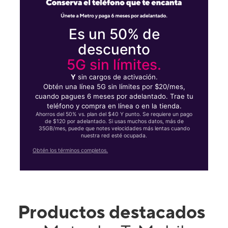
Es un 50% de
descuento
5G sin límites.
Y
sin cargos de activación.
Obtén una línea 5G sin límites por $20/mes,
cuando pagues 6 meses por adelantado. Trae tu
teléfono y compra en línea o en la tienda.
Ahorros del 50% vs. plan del $40 Y punto. Se requiere un pago
de $120 por adelantado. Si usas muchos datos, más de
35GB/mes, puede que notes velocidades más lentas cuando
nuestra red esté ocupada.
Obtén los términos completos.
Productos destacados