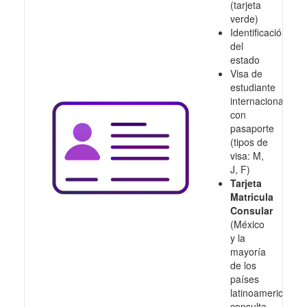
(tarjeta
verde)
Identificación
del
estado
Visa de
estudiante
internacional
con
pasaporte
(tipos de
visa: M,
J, F)
Tarjeta
Matricula
Consular
(México
y la
mayoría
de los
países
latinoamericanos,
consulta