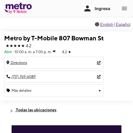
English
|
Español
Metro by T-Mobile 807 Bowman St
★★★★★
4.2
Abrir
:
10:00 a. m. a 7:00 p. m.
4.2
★
Directions
(717) 769-6089
Más detalles
Abrir
Viernes:
10:00 a. m. a 7:00 p. m.
Todas las ubicaciones
Sábado:
10:00 a. m. a 7:00 p. m.
Domingo:
11:00 a. m. a 5:00 p. m.
Lunes:
10:00 a. m. a 7:00 p. m.