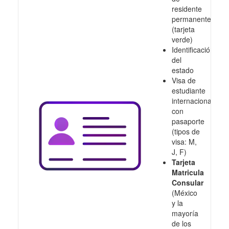
residente
permanente
(tarjeta
verde)
Identificación
del
estado
Visa de
estudiante
internacional
con
pasaporte
(tipos de
visa: M,
J, F)
Tarjeta
Matricula
Consular
(México
y la
mayoría
de los