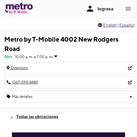
English
|
Español
Metro by T-Mobile 4002 New Rodgers
Road
Abrir
:
10:00 a. m. a 7:00 p. m.
Directions
(267) 594-4489
Más detalles
Abrir
Jueves:
10:00 a. m. a 7:00 p. m.
Todas las ubicaciones
Viernes:
10:00 a. m. a 7:00 p. m.
Sábado:
10:00 a. m. a 7:00 p. m.
Domingo:
10:00 a. m. a 5:00 p. m.