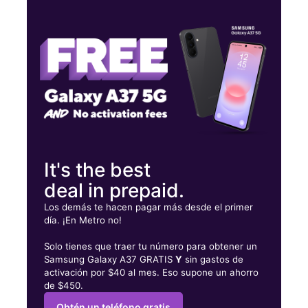
Lunes:
10:00 a. m. a 7:00 p. m.
Martes:
10:00 a. m. a 7:00 p. m.
Miérc:
10:00 a. m. a 7:00 p. m.
4002 New Rodgers Road Levittown, PA 19056
It's the best
deal in prepaid.
Los demás te hacen pagar más desde el primer
día. ¡En Metro no!
Solo tienes que traer tu número para obtener un
Samsung Galaxy A37 GRATIS
Y
sin gastos de
activación por $40 al mes. Eso supone un ahorro
de $450.
Obtén un teléfono gratis