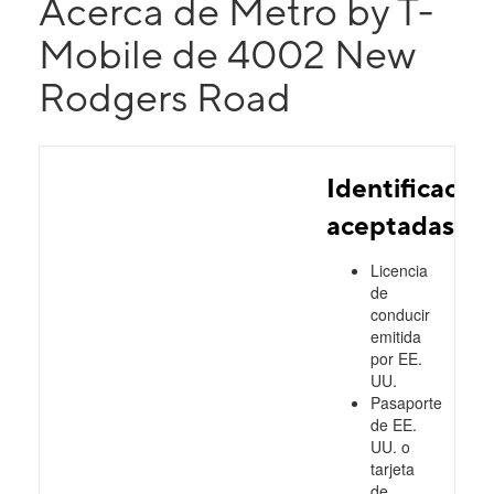
Acerca de Metro by T-
Mobile de 4002 New
Rodgers Road
Identificacio
aceptadas
Licencia
de
conducir
emitida
por EE.
UU.
Pasaporte
de EE.
UU. o
tarjeta
de