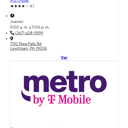
A 2.1 millas
4.1
Jueves:
9:00 a. m. a 7:00 p. m.
(267) 628-9599
7110 New Falls Rd
Levittown, PA 19055
Ver