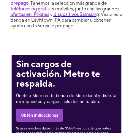
prepago
. Tenemos la selección más grande de
teléfonos 5g gratis
en móviles, junto con las grandes
ofertas en iPhones
y
dispositivos Samsung
. Visita esta
tienda en Levittown, PA para cambiar u obtener
ayuda con tu servicio prepago.
Sin cargos de
activación. Metro te
respalda.
Únete a Metro en tu tienda de Metro local y disfruta
de impuestos y cargos incluidos en tu plan.
Obtén indicaciones
Si usas muchos datos, más de 35GB/mes, puede que notes
velocidades más lentas cuando nuestra red esté ocupada.