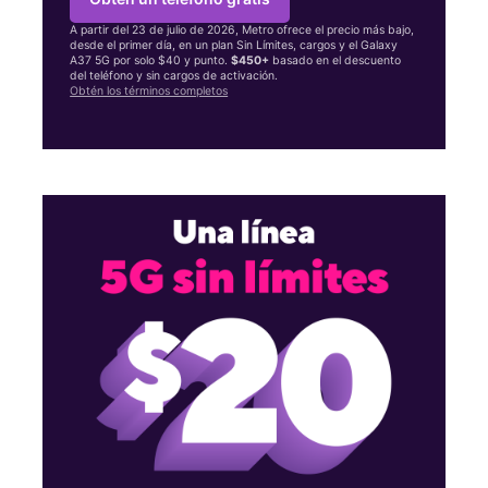
A partir del 23 de julio de 2026, Metro ofrece el precio más bajo,
desde el primer día, en un plan Sin Límites, cargos y el Galaxy
A37 5G por solo $40 y punto.
$450+
basado en el descuento
del teléfono y sin cargos de activación.
Obtén los términos completos