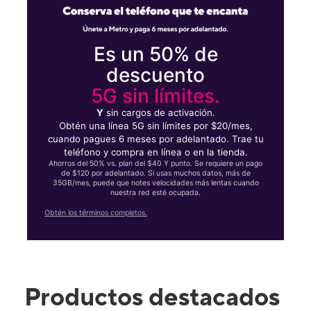
Es un 50% de
descuento
5G sin límites.
Y
sin cargos de activación.
Obtén una línea 5G sin límites por $20/mes,
cuando pagues 6 meses por adelantado. Trae tu
teléfono y compra en línea o en la tienda.
Ahorros del 50% vs. plan del $40 Y punto. Se requiere un pago
de $120 por adelantado. Si usas muchos datos, más de
35GB/mes, puede que notes velocidades más lentas cuando
nuestra red esté ocupada.
Obtén los términos completos.
Productos destacados