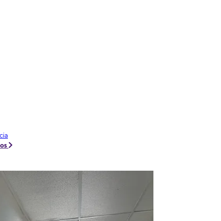
cia
tos