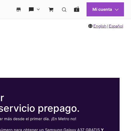
English
|
Español
r
servicio prepago.
 más desde el primer día. ¡En Metro no!
u número para obtener un Samsung Galaxy A37 GRATIS
Y