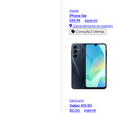
Apple
iPhone 16e
$99.99
$599.99
Generalmente en existen
Consulta 2 ofertas
Samsung
Galaxy A16 5G
$0.00
$189.99