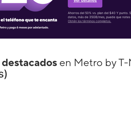
Ver detalles
Ahorros del 50% vs. plan del $40 Y punto. 
datos, más de 35GB/mes, puede que notes 
Obtén los términos completos.
 destacados
en Metro by T
s)