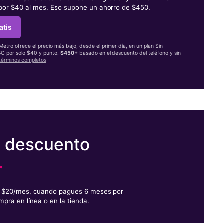
 por $40 al mes. Eso supone un ahorro de $450.
atis
 Metro ofrece el precio más bajo, desde el primer día, en un plan Sin
 5G por solo $40 y punto.
$450+
basado en el descuento del teléfono y sin
términos completos
e descuento
.
or $20/mes, cuando pagues 6 meses por
mpra en línea o en la tienda.