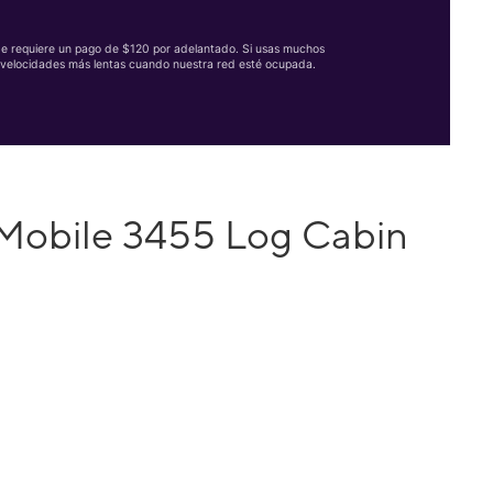
Se requiere un pago de $120 por adelantado. Si usas muchos
velocidades más lentas cuando nuestra red esté ocupada.
-Mobile 3455 Log Cabin