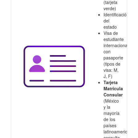
(tarjeta
verde)
Identificación
del
estado
Visa de
estudiante
internacional
con
pasaporte
(tipos de
visa: M,
J, F)
Tarjeta
Matricula
Consular
(México
y la
mayoría
de los
países
latinoamericanos,
consulta