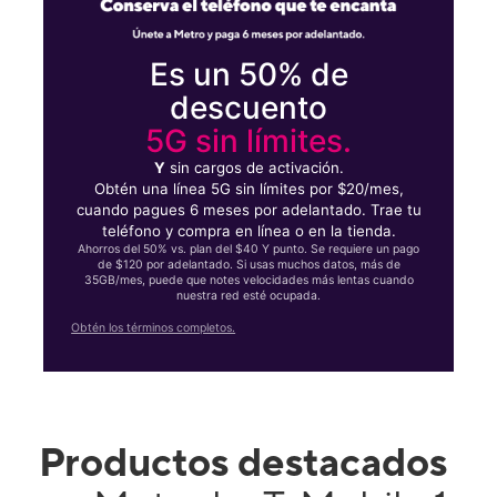
Es un 50% de
descuento
5G sin límites.
Y
sin cargos de activación.
Obtén una línea 5G sin límites por $20/mes,
cuando pagues 6 meses por adelantado. Trae tu
teléfono y compra en línea o en la tienda.
Ahorros del 50% vs. plan del $40 Y punto. Se requiere un pago
de $120 por adelantado. Si usas muchos datos, más de
35GB/mes, puede que notes velocidades más lentas cuando
nuestra red esté ocupada.
Obtén los términos completos.
Productos destacados