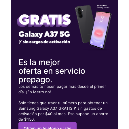
Martes:
10:00 a. m. a 7:00 p. m.
Miérc:
10:00 a. m. a 7:00 p. m.
Jueves:
10:00 a. m. a 7:00 p. m.
1 Mansfield Ave Suite C Mansfield, MA 02048
Es la mejor
oferta en servicio
prepago.
Los demás te hacen pagar más desde el primer
día. ¡En Metro no!
Solo tienes que traer tu número para obtener un
Samsung Galaxy A37 GRATIS
Y
sin gastos de
activación por $40 al mes. Eso supone un ahorro
de $450.
Obtén un teléfono gratis