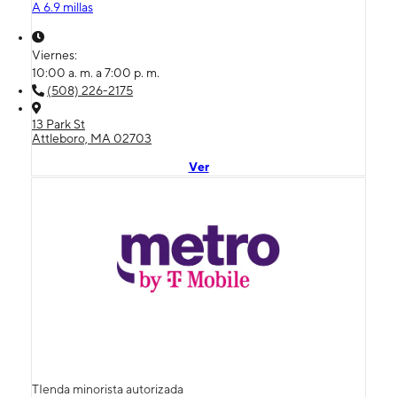
A 6.9 millas
Viernes:
10:00 a. m. a 7:00 p. m.
(508) 226-2175
13 Park St
Attleboro, MA 02703
Ver
TIenda minorista autorizada