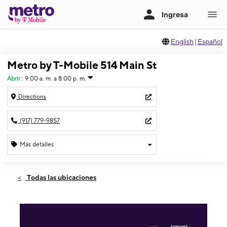
English
|
Español
Metro by T-Mobile 514 Main St
Abrir
:
9:00 a. m. a 8:00 p. m.
Directions
(917) 779-9857
Más detalles
Abrir
Viernes:
9:00 a. m. a 8:00 p. m.
Todas las ubicaciones
Sábado:
9:00 a. m. a 8:00 p. m.
Domingo:
11:00 a. m. a 6:00 p. m.
Lunes:
9:00 a. m. a 8:00 p. m.
Martes:
9:00 a. m. a 8:00 p. m.