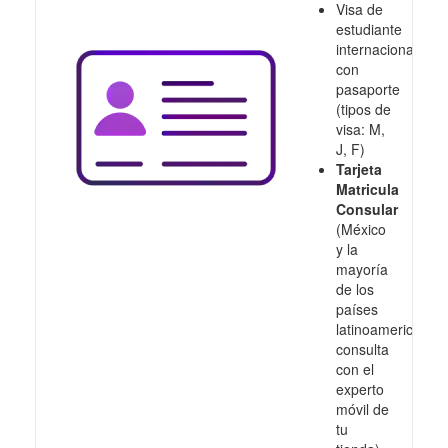
Visa de
estudiante
internacional
con
pasaporte
(tipos de
visa: M,
J, F)
Tarjeta
Matricula
Consular
(México
y la
mayoría
de los
países
latinoamericanos,
consulta
con el
experto
móvil de
tu