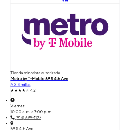
Ver
TIenda minorista autorizada
Metro by T-Mobile 69 S 4th Ave
A 2.8 millas
4.2
Viernes:
10:00 a. m. a 7:00 p. m.
(914) 699-1127
69 S 4th Ave