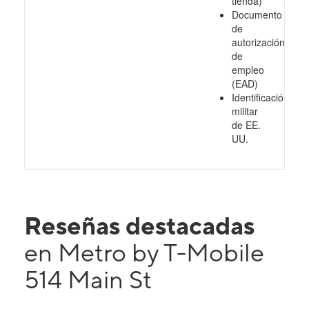
tienda)
Documento
de
autorización
de
empleo
(EAD)
Identificación
militar
de EE.
UU.
Reseñas destacadas
en Metro by T-Mobile
514 Main St