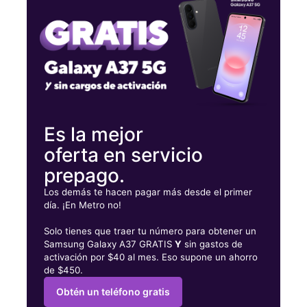
Miérc:
9:00 a. m. a 8:00 p. m.
Jueves:
9:00 a. m. a 8:00 p. m.
514 Main St New Rochelle, NY 10801
Es la mejor
oferta en servicio
prepago.
Los demás te hacen pagar más desde el primer
día. ¡En Metro no!
Solo tienes que traer tu número para obtener un
Samsung Galaxy A37 GRATIS
Y
sin gastos de
activación por $40 al mes. Eso supone un ahorro
de $450.
Obtén un teléfono gratis