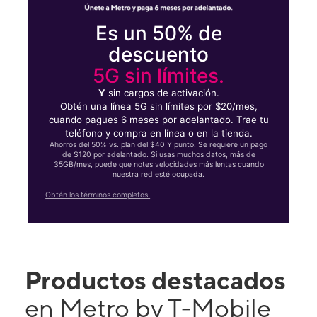
Es un 50% de
descuento
5G sin límites.
Y
sin cargos de activación.
Obtén una línea 5G sin límites por $20/mes,
cuando pagues 6 meses por adelantado. Trae tu
teléfono y compra en línea o en la tienda.
Ahorros del 50% vs. plan del $40 Y punto. Se requiere un pago
de $120 por adelantado. Si usas muchos datos, más de
35GB/mes, puede que notes velocidades más lentas cuando
nuestra red esté ocupada.
Obtén los términos completos.
Productos destacados
en Metro by T-Mobile