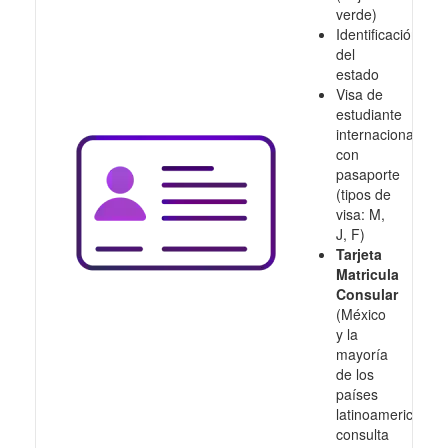
verde)
Identificación
del
estado
Visa de
estudiante
internacional
con
pasaporte
(tipos de
visa: M,
J, F)
Tarjeta
Matricula
Consular
(México
y la
mayoría
de los
países
latinoamericanos,
consulta