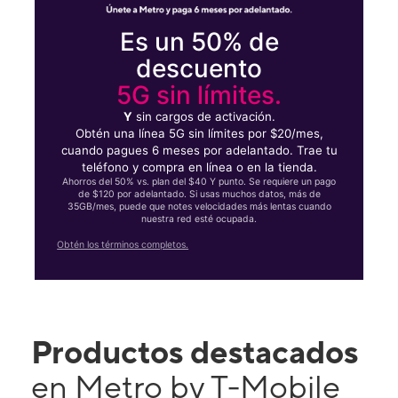
Es un 50% de
descuento
5G sin límites.
Y
sin cargos de activación.
Obtén una línea 5G sin límites por $20/mes,
cuando pagues 6 meses por adelantado. Trae tu
teléfono y compra en línea o en la tienda.
Ahorros del 50% vs. plan del $40 Y punto. Se requiere un pago
de $120 por adelantado. Si usas muchos datos, más de
35GB/mes, puede que notes velocidades más lentas cuando
nuestra red esté ocupada.
Obtén los términos completos.
Productos destacados
en Metro by T-Mobile