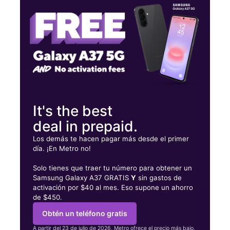
Martes:
10:00 a. m. a 7:00 p. m.
Miérc:
10:00 a. m. a 7:00 p. m.
650 Douglas Dr Ste 107 Oceanside, CA 92058
It's the best
deal in prepaid.
Los demás te hacen pagar más desde el primer
día. ¡En Metro no!
Solo tienes que traer tu número para obtener un
Samsung Galaxy A37 GRATIS
Y
sin gastos de
activación por $40 al mes. Eso supone un ahorro
de $450.
Obtén un teléfono gratis
A partir del 23 de julio de 2026, Metro ofrece el precio más bajo,