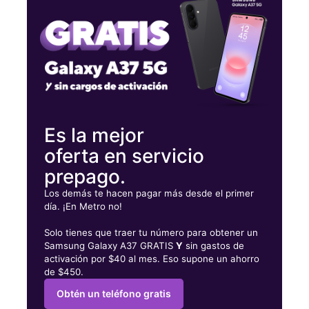
Jueves:
10:00 a. m. a 8:00 p. m.
Viernes:
10:00 a. m. a 8:00 p. m.
7960 Pines Blvd Pembroke Pines, FL 33024
Es la mejor
oferta en servicio
prepago.
Los demás te hacen pagar más desde el primer
día. ¡En Metro no!
Solo tienes que traer tu número para obtener un
Samsung Galaxy A37 GRATIS
Y
sin gastos de
activación por $40 al mes. Eso supone un ahorro
de $450.
Obtén un teléfono gratis