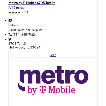
Metro by T-Mobile 6705 Taft St
A 1.9 millas
4.1
Sábado:
10:00 a. m. a 8:00 p. m.
(954) 645-7162
6705 Taft St
Hollywood, FL 33024
Ver