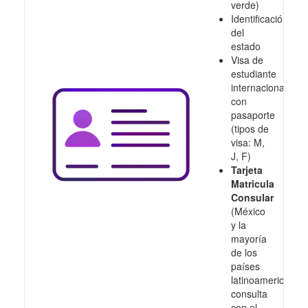
verde)
Identificación
del
estado
Visa de
estudiante
internacional
con
pasaporte
(tipos de
visa: M,
J, F)
Tarjeta
Matricula
Consular
(México
y la
mayoría
de los
países
latinoamericanos,
consulta
con el