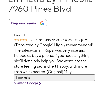
7960 Pines Blvd
Deja una reseña
Deatu1
25 de junio de 2026 a las 10:37 p. m.
(Translated by Google) Highly recommended!
The saleswoman, Rupa, was very nice and
helped us buy a phone. If you need anything,
she'll definitely help you. We went into the
store feeling sad and left happy, with more
than we expected. (Original) Muy
recomendable, la dependienta llamada Rupa,
Leer más
fue muy agradable, nos ayudo a comprar un
View on Google
telefono, si necesitan algo ella seguro los
ayudara. Entramos tristes en la tienda y
salimos felices, con mas de lo que creiamos.