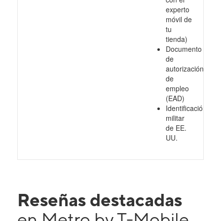
experto
móvil de
tu
tienda)
Documento
de
autorización
de
empleo
(EAD)
Identificación
militar
de EE.
UU.
Reseñas destacadas
en Metro by T-Mobile