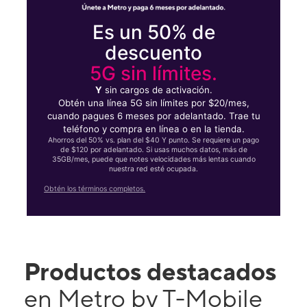
Es un 50% de
descuento
5G sin límites.
Y
sin cargos de activación.
Obtén una línea 5G sin límites por $20/mes,
cuando pagues 6 meses por adelantado. Trae tu
teléfono y compra en línea o en la tienda.
Ahorros del 50% vs. plan del $40 Y punto. Se requiere un pago
de $120 por adelantado. Si usas muchos datos, más de
35GB/mes, puede que notes velocidades más lentas cuando
nuestra red esté ocupada.
Obtén los términos completos.
Productos destacados
en Metro by T-Mobile