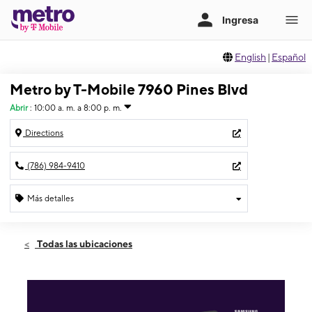
English
|
Español
Metro by T-Mobile 7960 Pines Blvd
Abrir
:
10:00 a. m. a 8:00 p. m.
Directions
(786) 984-9410
Más detalles
Abrir
Sábado:
10:00 a. m. a 8:00 p. m.
Todas las ubicaciones
Domingo:
10:00 a. m. a 6:00 p. m.
Lunes:
10:00 a. m. a 8:00 p. m.
Martes:
10:00 a. m. a 8:00 p. m.
Miérc:
10:00 a. m. a 8:00 p. m.