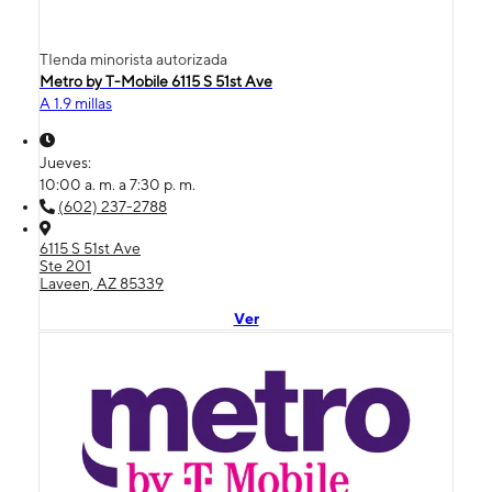
TIenda minorista autorizada
Metro by T-Mobile 6115 S 51st Ave
A 1.9 millas
Jueves:
10:00 a. m. a 7:30 p. m.
(602) 237-2788
6115 S 51st Ave
Ste 201
Laveen, AZ 85339
Ver