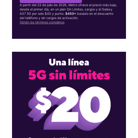
A partir del 23 de julio de 2026, Metro ofrece el precio más bajo,
desde el primer día, en un plan Sin Límites, cargos y el Galaxy
A37 5G por solo $40 y punto.
$450+
basado en el descuento
del teléfono y sin cargos de activación.
Obtén los términos completos