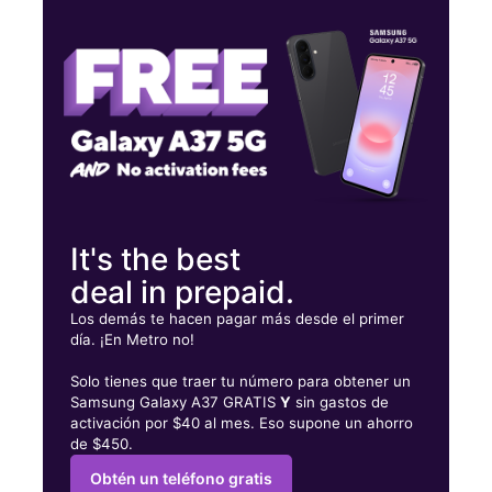
Lunes:
10:00 a. m. a 8:00 p. m.
Martes:
10:00 a. m. a 8:00 p. m.
Miérc:
10:00 a. m. a 8:00 p. m.
6260 S 35th Ave Phoenix, AZ 85041
It's the best
deal in prepaid.
Los demás te hacen pagar más desde el primer
día. ¡En Metro no!
Solo tienes que traer tu número para obtener un
Samsung Galaxy A37 GRATIS
Y
sin gastos de
activación por $40 al mes. Eso supone un ahorro
de $450.
Obtén un teléfono gratis