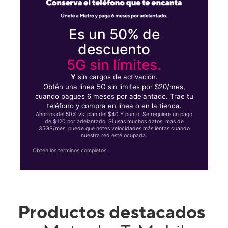
Es un 50% de
descuento
5G sin límites.
Y
sin cargos de activación.
Obtén una línea 5G sin límites por $20/mes,
cuando pagues 6 meses por adelantado. Trae tu
teléfono y compra en línea o en la tienda.
Ahorros del 50% vs. plan del $40 Y punto. Se requiere un pago
de $120 por adelantado. Si usas muchos datos, más de
35GB/mes, puede que notes velocidades más lentas cuando
nuestra red esté ocupada.
Obtén los términos completos.
Productos destacados