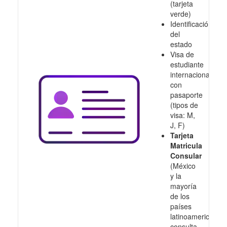
(tarjeta
verde)
Identificación
del
estado
Visa de
estudiante
internacional
con
pasaporte
(tipos de
visa: M,
J, F)
Tarjeta
Matricula
Consular
(México
y la
mayoría
de los
países
latinoamericanos,
consulta