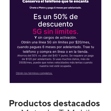
Es un 50% de
descuento
5G sin límites.
Y
sin cargos de activación.
Obtén una línea 5G sin límites por $20/mes,
cuando pagues 6 meses por adelantado. Trae tu
teléfono y compra en línea o en la tienda.
Ahorros del 50% vs. plan del $40 Y punto. Se requiere un pago
de $120 por adelantado. Si usas muchos datos, más de
35GB/mes, puede que notes velocidades más lentas cuando
nuestra red esté ocupada.
Obtén los términos completos.
Productos destacados