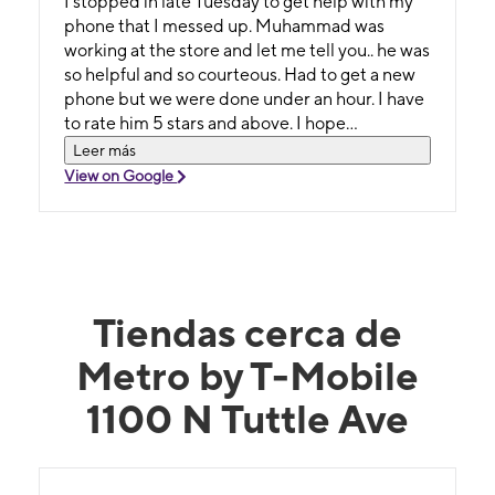
I stopped in late Tuesday to get help with my
phone that I messed up. Muhammad was
working at the store and let me tell you.. he was
so helpful and so courteous. Had to get a new
phone but we were done under an hour. I have
to rate him 5 stars and above. I hope
management sees this and let's him know how
Leer más
much he helped an old lady with her phone....
View on Google
Tiendas cerca de
Metro by T-Mobile
1100 N Tuttle Ave