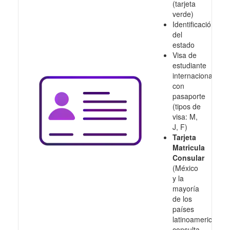
(tarjeta
verde)
Identificación
del
estado
Visa de
estudiante
internacional
con
pasaporte
(tipos de
visa: M,
J, F)
Tarjeta
Matricula
Consular
(México
y la
mayoría
de los
países
latinoamericanos,
consulta