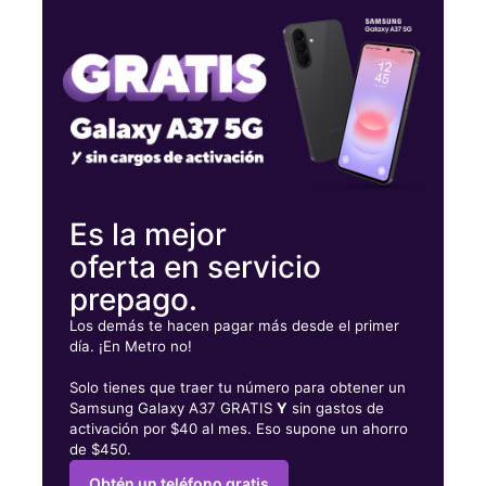
Jueves:
10:00 a. m. a 8:00 p. m.
Viernes:
10:00 a. m. a 8:00 p. m.
Sábado:
10:00 a. m. a 8:00 p. m.
1100 N Tuttle Ave Unit 4 Sarasota, FL 34237
Es la mejor
oferta en servicio
prepago.
Los demás te hacen pagar más desde el primer
día. ¡En Metro no!
Solo tienes que traer tu número para obtener un
Samsung Galaxy A37 GRATIS
Y
sin gastos de
activación por $40 al mes. Eso supone un ahorro
de $450.
Obtén un teléfono gratis