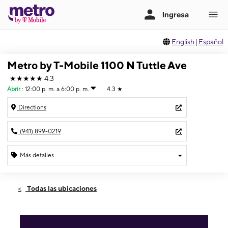
English
|
Español
Metro by T-Mobile 1100 N Tuttle Ave
★★★★★
4.3
Abrir
:
12:00 p. m. a 6:00 p. m.
4.3
★
Directions
(941) 899-0219
Más detalles
Abrir
Domingo:
12:00 p. m. a 6:00 p. m.
Todas las ubicaciones
Lunes:
10:00 a. m. a 8:00 p. m.
Martes:
10:00 a. m. a 8:00 p. m.
Miérc:
10:00 a. m. a 8:00 p. m.