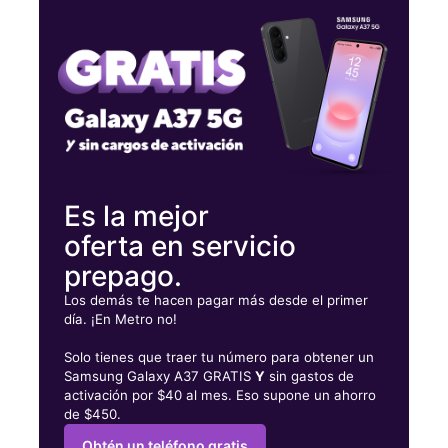
Jueves:
10:00 a. m. a 7:00 p. m.
Viernes:
10:00 a. m. a 7:00 p. m.
Sábado:
10:00 a. m. a 7:00 p. m.
380 Lafayette Rd Seabrook, NH 03874
Es la mejor
oferta en servicio
prepago.
Los demás te hacen pagar más desde el primer
día. ¡En Metro no!
Solo tienes que traer tu número para obtener un
Samsung Galaxy A37 GRATIS
Y
sin gastos de
activación por $40 al mes. Eso supone un ahorro
de $450.
Obtén un teléfono gratis