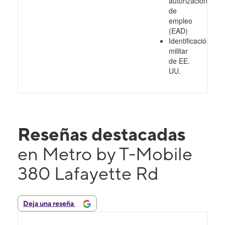
autorización
de
empleo
(EAD)
Identificación
militar
de EE.
UU.
Reseñas destacadas
en Metro by T-Mobile
380 Lafayette Rd
Deja una reseña