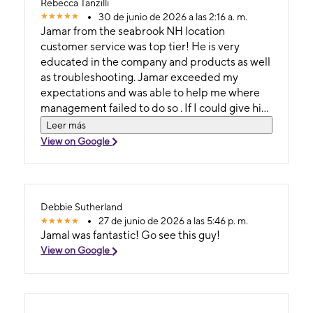
Rebecca Tanzilli
30 de junio de 2026 a las 2:16 a. m.
Jamar from the seabrook NH location
customer service was top tier! He is very
educated in the company and products as well
as troubleshooting. Jamar exceeded my
expectations and was able to help me where
management failed to do so . If I could give him
10 stars 🌟 I would he went above and beyond.
Leer más
Thank you
View on Google
Debbie Sutherland
27 de junio de 2026 a las 5:46 p. m.
Jamal was fantastic! Go see this guy!
View on Google