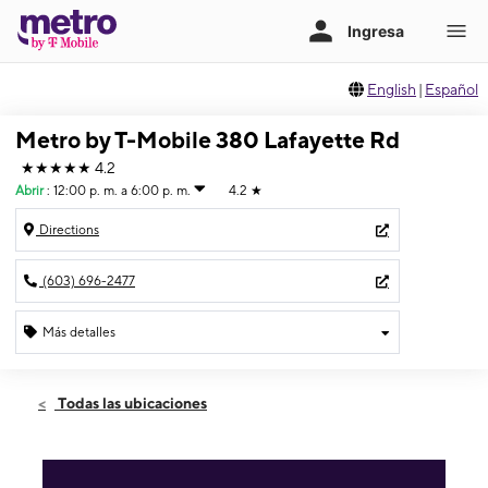
English
|
Español
Metro by T-Mobile 380 Lafayette Rd
★★★★★
4.2
Abrir
:
12:00 p. m. a 6:00 p. m.
4.2
★
Directions
(603) 696-2477
Más detalles
Abrir
Domingo:
12:00 p. m. a 6:00 p. m.
Todas las ubicaciones
Lunes:
10:00 a. m. a 7:00 p. m.
Martes:
10:00 a. m. a 7:00 p. m.
Miérc:
10:00 a. m. a 7:00 p. m.