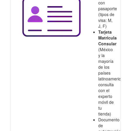
con
pasaporte
(tipos de
visa: M,
J, F)
Tarjeta
Matricula
Consular
(México
y la
mayoría
de los
países
latinoamericanos,
consulta
con el
experto
móvil de
tu
tienda)
Documento
de