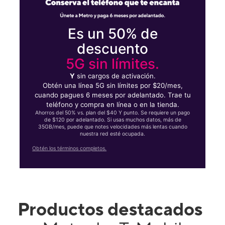
Es un 50% de
descuento
5G sin límites.
Y
sin cargos de activación.
Obtén una línea 5G sin límites por $20/mes,
cuando pagues 6 meses por adelantado. Trae tu
teléfono y compra en línea o en la tienda.
Ahorros del 50% vs. plan del $40 Y punto. Se requiere un pago
de $120 por adelantado. Si usas muchos datos, más de
35GB/mes, puede que notes velocidades más lentas cuando
nuestra red esté ocupada.
Obtén los términos completos.
Productos destacados