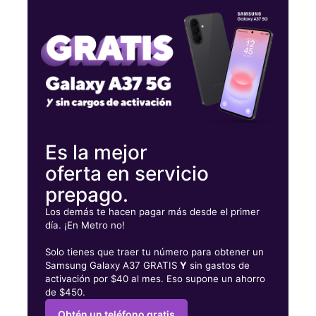
Miérc:
10:00 a. m. a 7:00 p. m.
Jueves:
10:00 a. m. a 7:00 p. m.
Viernes:
10:00 a. m. a 7:00 p. m.
57 N Main St Washington, PA 15301
Es la mejor
oferta en servicio
prepago.
Los demás te hacen pagar más desde el primer
día. ¡En Metro no!
Solo tienes que traer tu número para obtener un
Samsung Galaxy A37 GRATIS
Y
sin gastos de
activación por $40 al mes. Eso supone un ahorro
de $450.
Obtén un teléfono gratis