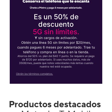
Es un 50% de
descuento
5G sin límites.
Y
sin cargos de activación.
Obtén una línea 5G sin límites por $20/mes,
cuando pagues 6 meses por adelantado. Trae tu
teléfono y compra en línea o en la tienda.
Ahorros del 50% vs. plan del $40 Y punto. Se requiere un pago
de $120 por adelantado. Si usas muchos datos, más de
35GB/mes, puede que notes velocidades más lentas cuando
nuestra red esté ocupada.
Obtén los términos completos.
Productos destacados