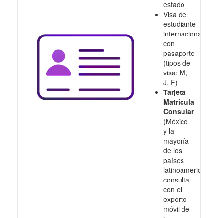
estado
Visa de
estudiante
internacional
con
pasaporte
(tipos de
visa: M,
J, F)
Tarjeta
Matricula
Consular
(México
y la
mayoría
de los
países
latinoamericanos,
consulta
con el
experto
móvil de