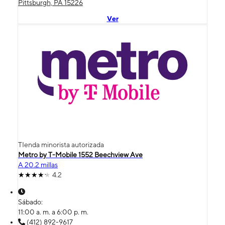
Pittsburgh, PA 15226
Ver
TIenda minorista autorizada
Metro by T-Mobile 1552 Beechview Ave
A 20.2 millas
4.2
Sábado:
11:00 a. m. a 6:00 p. m.
(412) 892-9617