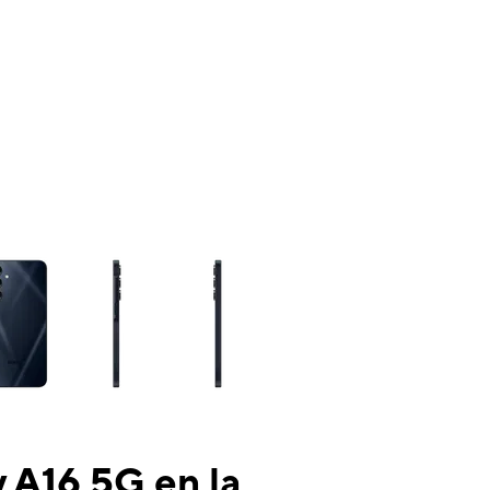
ns a column of small thumbnails. Selecting a thumbnail will change the mai
 A16 5G en la