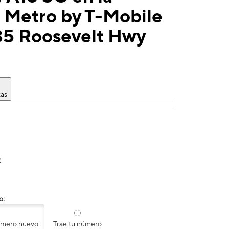
 Metro by T-Mobile
35 Roosevelt Hwy
tas
:
o:
úmero nuevo
Trae tu número