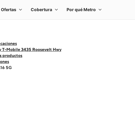
icaciones
y T-Mobile 3435 Roosevelt Hwy
s productos
ones
A16 5G
 one large product image at a time. Use the Previous and Next buttons to