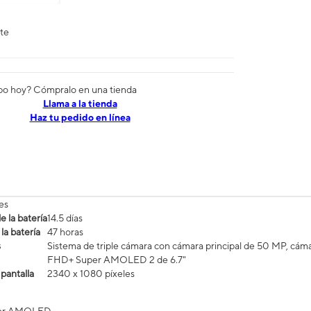
nte
po hoy? Cómpralo en una tienda
​​​​​​​Llama a la tienda
Haz tu pedido en línea
es
 la batería
14.5 días
la batería
47 horas
s
Sistema de triple cámara con cámara principal de 50 MP, cáma
FHD+ Super AMOLED 2 de 6.7"
 pantalla
2340 x 1080 píxeles