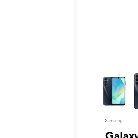
This carousel contai
Samsung
Galaxy