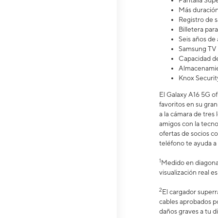
Pantalla S
Más duració
Registro de 
Billetera pa
Seis años de 
Samsung TV 
Capacidad de
Almacenamien
Knox Securit
El Galaxy A16 5G of
favoritos en su gran
a la cámara de tres
amigos con la tecno
ofertas de socios c
teléfono te ayuda a 
1
Medido en diagonal
visualización real 
2
El cargador superr
cables aprobados p
daños graves a tu di