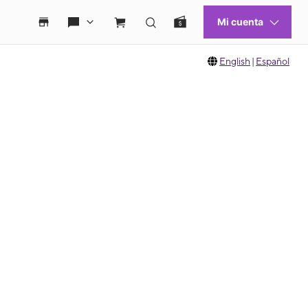
English
|
Español
 move between images, or use the preceding thumbnails carousel to select