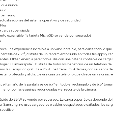
uper AMOLED
n que nunca
salud
ra Samsung
actualizaciones del sistema operativo y de seguridad
Plus
 carga superrápida
to expansible (la tarjeta MicroSD se vende por separado)
y
rece una experiencia increíble a un valor increíble, para darte todo lo qu
1
 pantalla de 6.7"
, disfruta de un rendimiento fluido en todas tus apps y ca
 lentes. Obtén energía para todo el día con una batería confiable de carga
3
logía 5G ultrarrápida
. Disfruta de todos los beneficios de un teléfono d
omo la suscripción gratuita a YouTube Premium. Además, con seis años de 
estar protegido y al día. Lleva a casa un teléfono que ofrece un valor increí
, el tamaño de la pantalla es de 6.7" en todo el rectángulo y de 6.5" tom
es menor por las esquinas redondeadas y el recorte de la cámara.
ápido de 25 W se vende por separado. La carga superrápida depende del ni
or Samsung; no uses cargadores o cables desgastados o dañados; los carg
spositivo.