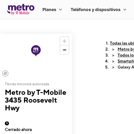
Todas las ub
Metro b
Todos lo
Smartph
Galaxy 
TIenda minorista autorizada
This carousel shows
Metro by T-Mobile
3435 Roosevelt
Hwy
Cerrado ahora