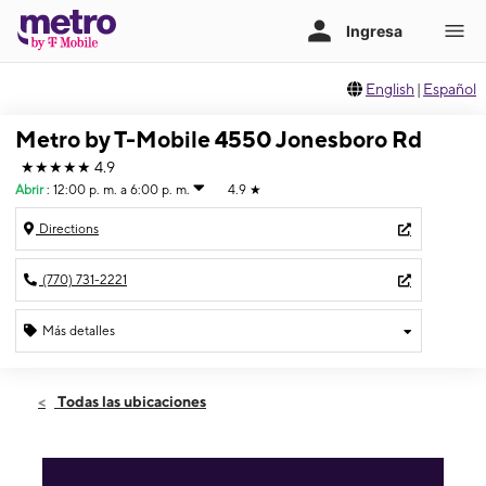
English
|
Español
Metro by T-Mobile 4550 Jonesboro Rd
★★★★★
4.9
Abrir
:
12:00 p. m. a 6:00 p. m.
4.9
★
Directions
(770) 731-2221
Más detalles
Abrir
Domingo:
12:00 p. m. a 6:00 p. m.
Todas las ubicaciones
Lunes:
10:00 a. m. a 7:30 p. m.
Martes:
10:00 a. m. a 7:30 p. m.
Miérc:
10:00 a. m. a 7:30 p. m.