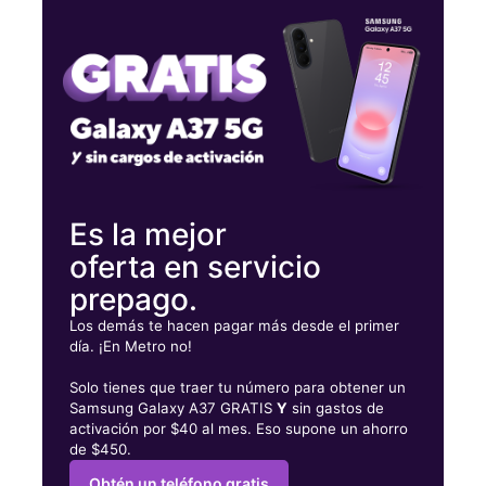
Jueves:
10:00 a. m. a 7:30 p. m.
Viernes:
10:00 a. m. a 8:00 p. m.
Sábado:
10:00 a. m. a 8:00 p. m.
4550 Jonesboro Rd Ste X Union City, GA 30291
Es la mejor
oferta en servicio
prepago.
Los demás te hacen pagar más desde el primer
día. ¡En Metro no!
Solo tienes que traer tu número para obtener un
Samsung Galaxy A37 GRATIS
Y
sin gastos de
activación por $40 al mes. Eso supone un ahorro
de $450.
Obtén un teléfono gratis