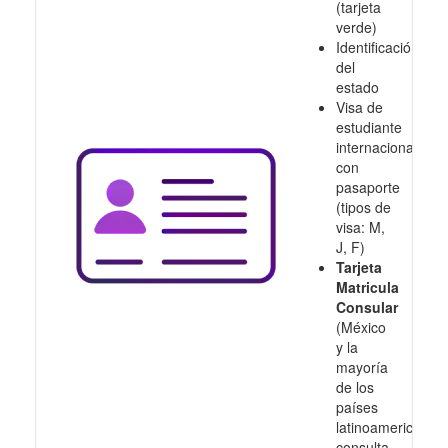
(tarjeta
verde)
Identificación
del
estado
Visa de
estudiante
internacional
con
pasaporte
(tipos de
visa: M,
J, F)
Tarjeta
Matricula
Consular
(México
y la
mayoría
de los
países
latinoamericanos,
consulta