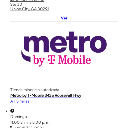
Ste 30
Union City, GA 30291
Ver
TIenda minorista autorizada
Metro by T-Mobile 3435 Roosevelt Hwy
A 1.5 millas
Domingo:
11:00 a. m. a 5:00 p. m.
(404) 762-0501