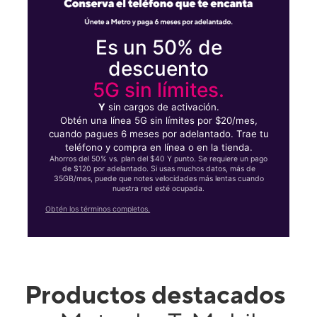
Es un 50% de
descuento
5G sin límites.
Y
sin cargos de activación.
Obtén una línea 5G sin límites por $20/mes,
cuando pagues 6 meses por adelantado. Trae tu
teléfono y compra en línea o en la tienda.
Ahorros del 50% vs. plan del $40 Y punto. Se requiere un pago
de $120 por adelantado. Si usas muchos datos, más de
35GB/mes, puede que notes velocidades más lentas cuando
nuestra red esté ocupada.
Obtén los términos completos.
Productos destacados