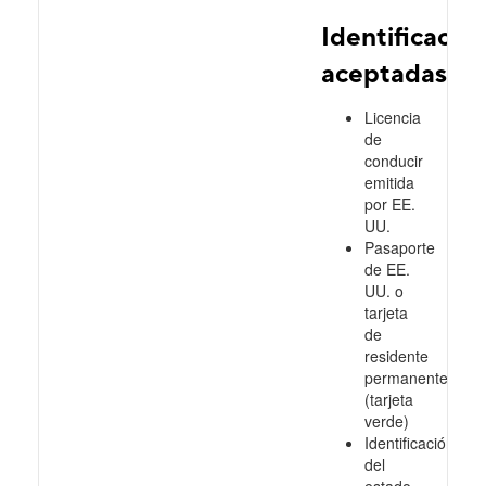
Identificacio
aceptadas
Licencia
de
conducir
emitida
por EE.
UU.
Pasaporte
de EE.
UU. o
tarjeta
de
residente
permanente
(tarjeta
verde)
Identificación
del
estado