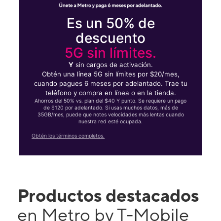
Es un 50% de
descuento
5G sin límites.
Y
sin cargos de activación.
Obtén una línea 5G sin límites por $20/mes,
cuando pagues 6 meses por adelantado. Trae tu
teléfono y compra en línea o en la tienda.
Ahorros del 50% vs. plan del $40 Y punto. Se requiere un pago
de $120 por adelantado. Si usas muchos datos, más de
35GB/mes, puede que notes velocidades más lentas cuando
nuestra red esté ocupada.
Obtén los términos completos.
Productos destacados
en Metro by T-Mobile