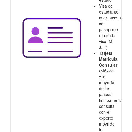
Visa de
estudiante
internacional
con
pasaporte
(tipos de
visa: M,
J, F)
Tarjeta
Matricula
Consular
(México
y la
mayoría
de los
países
latinoamericanos,
consulta
con el
experto
móvil de
tu