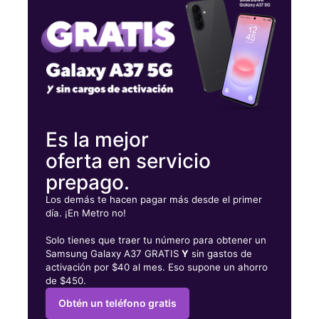
Jueves:
9:00 a. m. a 8:00 p. m.
Viernes:
9:00 a. m. a 8:00 p. m.
2911 Airport Thruway Ste 7A Columbus, GA 31909
Es la mejor
oferta en servicio
prepago.
Los demás te hacen pagar más desde el primer
día. ¡En Metro no!
Solo tienes que traer tu número para obtener un
Samsung Galaxy A37 GRATIS
Y
sin gastos de
activación por $40 al mes. Eso supone un ahorro
de $450.
Obtén un teléfono gratis