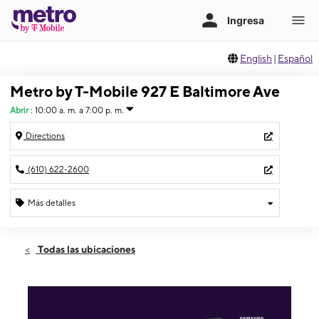
English
|
Español
Metro by T-Mobile 927 E Baltimore Ave
Abrir
:
10:00 a. m. a 7:00 p. m.
Directions
(610) 622-2600
Más detalles
Abrir
Jueves:
10:00 a. m. a 7:00 p. m.
Todas las ubicaciones
Viernes:
10:00 a. m. a 7:00 p. m.
Sábado:
10:00 a. m. a 7:00 p. m.
Domingo:
11:00 a. m. a 4:00 p. m.
Lunes:
10:00 a. m. a 7:00 p. m.