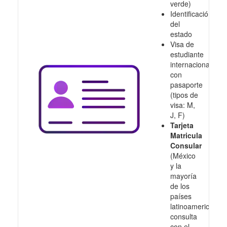
verde)
Identificación
del
estado
Visa de
estudiante
internacional
con
pasaporte
(tipos de
visa: M,
J, F)
Tarjeta
Matricula
Consular
(México
y la
mayoría
de los
países
latinoamericanos,
consulta
con el