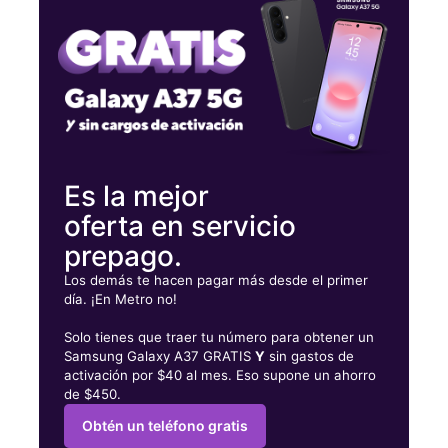
Martes:
10:00 a. m. a 7:00 p. m.
Miérc:
10:00 a. m. a 7:00 p. m.
927 E Baltimore Ave Ste A & B Lansdowne, PA 19050
Es la mejor
oferta en servicio
prepago.
Los demás te hacen pagar más desde el primer
día. ¡En Metro no!
Solo tienes que traer tu número para obtener un
Samsung Galaxy A37 GRATIS
Y
sin gastos de
activación por $40 al mes. Eso supone un ahorro
de $450.
Obtén un teléfono gratis