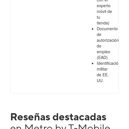
experto
móvil de
tu
tienda)
Documento
de
autorización
de
empleo
(EAD)
Identificación
militar
de EE.
UU.
Reseñas destacadas
en Metro by T-Mobile