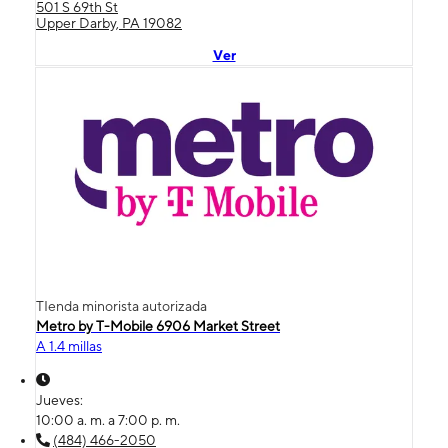
501 S 69th St
Upper Darby, PA 19082
Ver
TIenda minorista autorizada
Metro by T-Mobile 6906 Market Street
A 1.4 millas
Jueves:
10:00 a. m. a 7:00 p. m.
(484) 466-2050