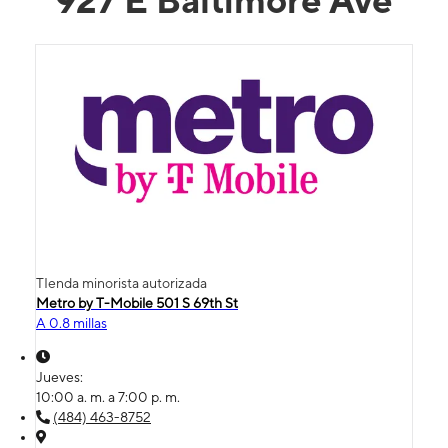
927 E Baltimore Ave
TIenda minorista autorizada
Metro by T-Mobile 501 S 69th St
A 0.8 millas
Jueves:
10:00 a. m. a 7:00 p. m.
(484) 463-8752