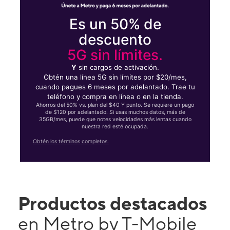
Es un 50% de
descuento
5G sin límites.
Y
sin cargos de activación.
Obtén una línea 5G sin límites por $20/mes,
cuando pagues 6 meses por adelantado. Trae tu
teléfono y compra en línea o en la tienda.
Ahorros del 50% vs. plan del $40 Y punto. Se requiere un pago
de $120 por adelantado. Si usas muchos datos, más de
35GB/mes, puede que notes velocidades más lentas cuando
nuestra red esté ocupada.
Obtén los términos completos.
Productos destacados
en Metro by T-Mobile