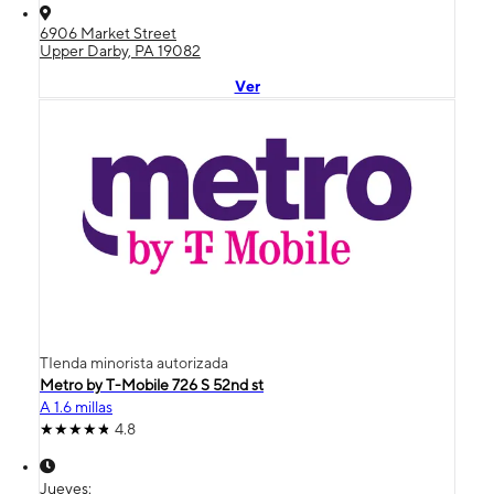
6906 Market Street
Upper Darby, PA 19082
Ver
TIenda minorista autorizada
Metro by T-Mobile 726 S 52nd st
A 1.6 millas
4.8
Jueves: