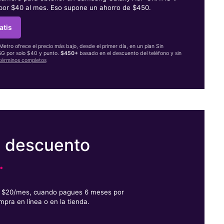
 por $40 al mes. Eso supone un ahorro de $450.
atis
 Metro ofrece el precio más bajo, desde el primer día, en un plan Sin
 5G por solo $40 y punto.
$450+
basado en el descuento del teléfono y sin
términos completos
e descuento
.
or $20/mes, cuando pagues 6 meses por
mpra en línea o en la tienda.