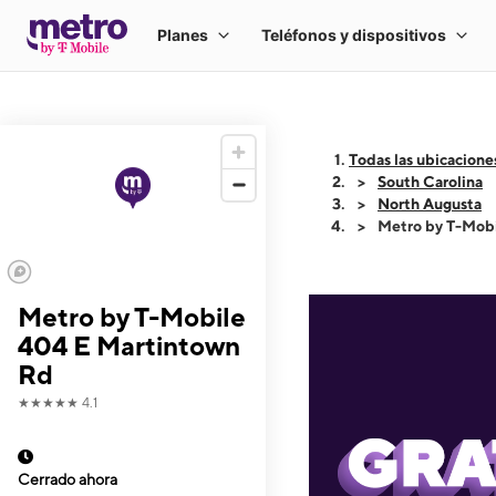
Todas las ubicacione
South Carolina
North Augusta
Metro by T-Mob
Metro by T-Mobile
404 E Martintown
Rd
★★★★★
4.1
Cerrado ahora