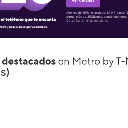
Ver detalles
Ahorros del 50% vs. plan del $40 Y punto. 
datos, más de 35GB/mes, puede que notes 
Obtén los términos completos.
 destacados
en Metro by T
(s)