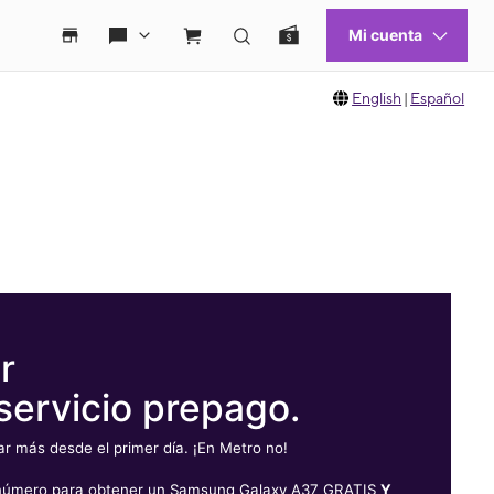
English
|
Español
r
servicio prepago.
 más desde el primer día. ¡En Metro no!
u número para obtener un Samsung Galaxy A37 GRATIS
Y