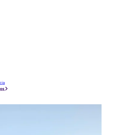
cia
tos