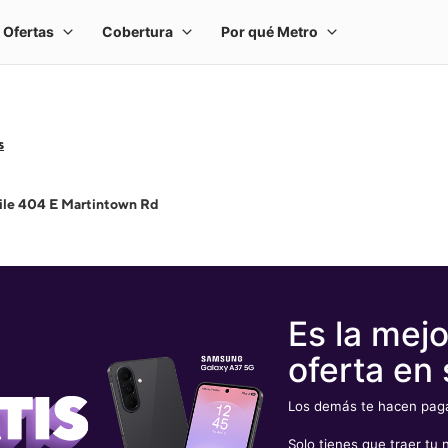
s
ile 404 E Martintown Rd
Es la mejo
oferta en 
Los demás te hacen pagar
Solo tienes que traer t