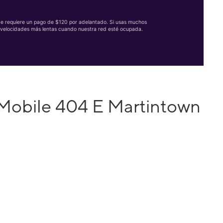
Se requiere un pago de $120 por adelantado. Si usas muchos
velocidades más lentas cuando nuestra red esté ocupada.
-Mobile 404 E Martintown