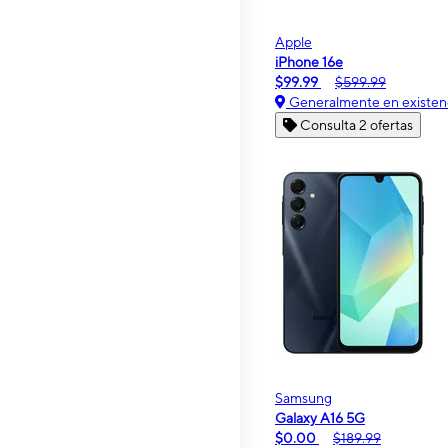
Apple
iPhone 16e
$99.99
$599.99
Generalmente en existen
Consulta 2 ofertas
Samsung
Galaxy A16 5G
$0.00
$189.99